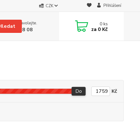
Přihlášení
CZK
 si rady? Zavolejte.
0
ks
Hledat
za
0 Kč
 608 08 18 08
Do
Kč