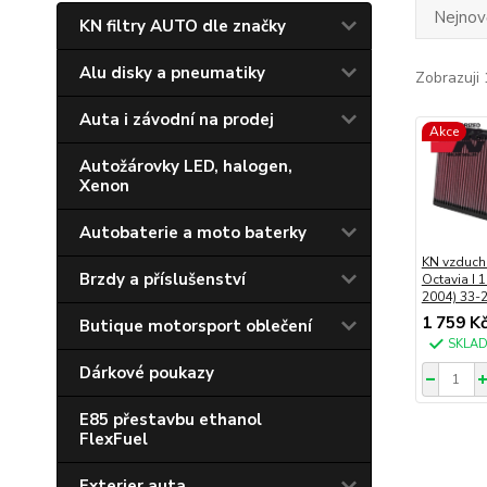
Nejnově
KN filtry AUTO dle značky
Alu disky a pneumatiky
Zobrazuji 
Auta i závodní na prodej
Akce
Autožárovky LED, halogen,
Xenon
Autobaterie a moto baterky
KN vzducho
Brzdy a příslušenství
Octavia I 
2004) 33-
1 759 K
Butique motorsport oblečení
SKLA
Dárkové poukazy
E85 přestavbu ethanol
FlexFuel
Exterier auta