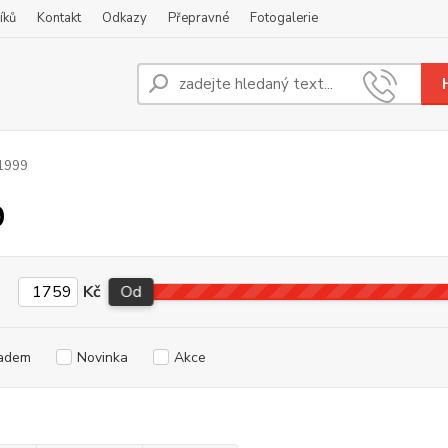
íků
Kontakt
Odkazy
Přepravné
Fotogalerie
Nevíte
+420
1999
9
Kč
Od
adem
Novinka
Akce