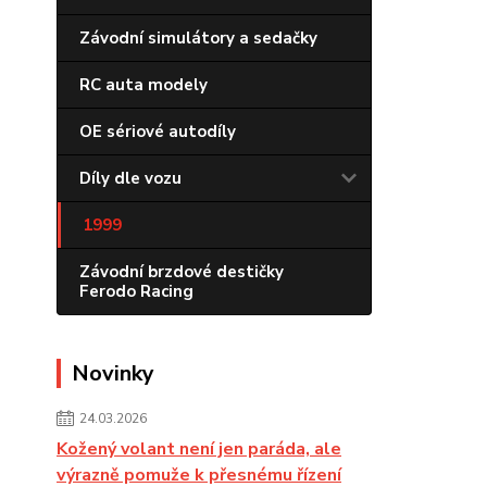
Závodní simulátory a sedačky
RC auta modely
OE sériové autodíly
Díly dle vozu
1999
Závodní brzdové destičky
Ferodo Racing
Novinky
24.03.2026
Kožený volant není jen paráda, ale
výrazně pomuže k přesnému řízení