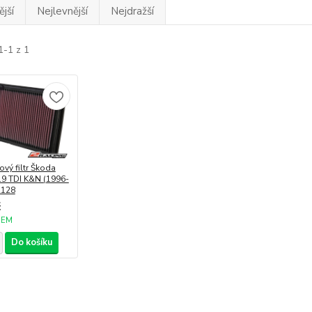
jší
Nejlevnější
Nejdražší
1-1 z 1
vý filtr Škoda
1.9 TDI K&N (1996-
2128
č
DEM
Do košíku