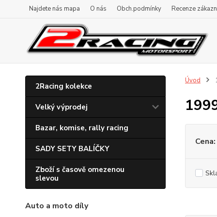
Najdete nás mapa
O nás
Obch.podmínky
Recenze zákazn
Úvod
2Racing kolekce
199
Velký výprodej
Bazar, komise, rally racing
Cena:
SADY SETY BALÍČKY
Zboží s časově omezenou
Skl
slevou
Auto a moto díly