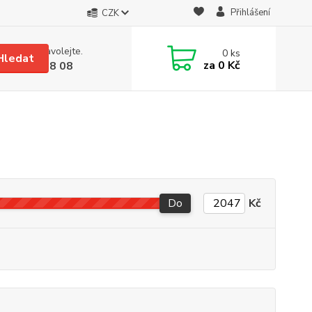
Přihlášení
CZK
 si rady? Zavolejte.
0
ks
Hledat
za
0 Kč
 608 08 18 08
Do
Kč