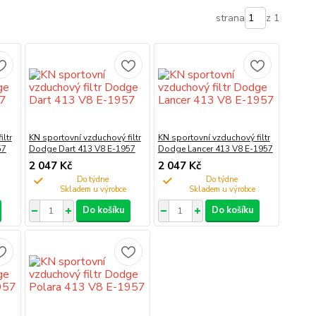
strana
z 1
ltr
KN sportovní vzduchový filtr
KN sportovní vzduchový filtr
57
Dodge Dart 413 V8 E-1957
Dodge Lancer 413 V8 E-1957
2 047 Kč
2 047 Kč
Do týdne
Do týdne
Do košíku
Do košíku