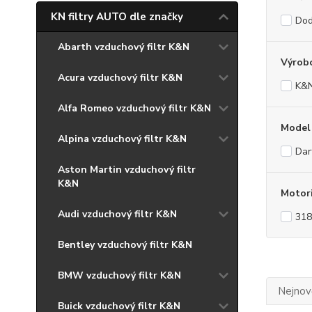
KN filtry AUTO dle značky
Do
Abarth vzduchový filtr K&N
Výrob
Acura vzduchový filtr K&N
K&
Alfa Romeo vzduchový filtr K&N
Model
Alpina vzduchový filtr K&N
Dar
Aston Martin vzduchový filtr
K&N
Motor
Audi vzduchový filtr K&N
318
Bentley vzduchový filtr K&N
BMW vzduchový filtr K&N
Nejnově
Buick vzduchový filtr K&N