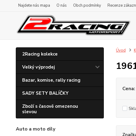
Najdete nás mapa
O nás
Obch.podmínky
Recenze zákazn
Úvod
K
2Racing kolekce
196
Velký výprodej
Bazar, komise, rally racing
Cena:
SADY SETY BALÍČKY
Zboží s časově omezenou
Skl
slevou
Auto a moto díly
Značk