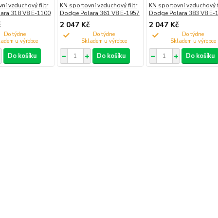
ní vzduchový filtr
KN sportovní vzduchový filtr
KN sportovní vzduchový fi
ara 318 V8 E-1100
Dodge Polara 361 V8 E-1957
Dodge Polara 383 V8 E-
č
2 047 Kč
2 047 Kč
Do týdne
Do týdne
Do týdne
Do košíku
Do košíku
Do košíku