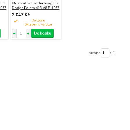
ltr
KN sportovní vzduchový filtr
1957
Dodge Polara 413 V8 E-1957
2 047 Kč
Do týdne
Do košíku
strana
z 1