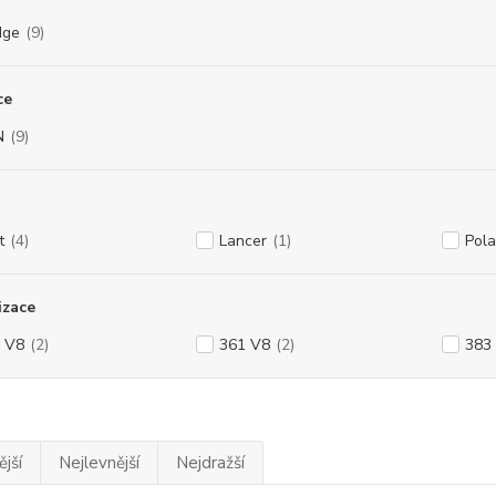
dge
(9)
ce
N
(9)
t
(4)
Lancer
(1)
Pola
izace
 V8
(2)
361 V8
(2)
383
jší
Nejlevnější
Nejdražší