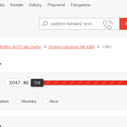
íků
Kontakt
Odkazy
Přepravné
Fotogalerie
Nevíte
+420
N filtry AUTO dle značky
Dodge vzduchový filtr K&N
1961
1
Kč
Od
adem
Novinka
Akce
a