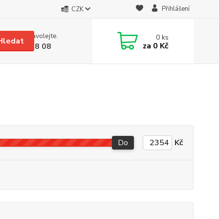
Přihlášení
CZK
 si rady? Zavolejte.
0
ks
Hledat
za
0 Kč
 608 08 18 08
Do
Kč