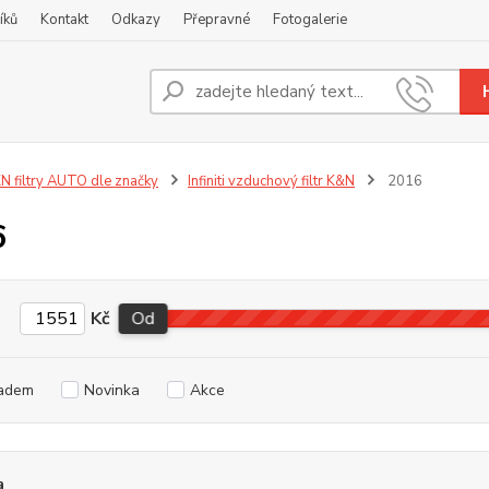
íků
Kontakt
Odkazy
Přepravné
Fotogalerie
Nevíte
+420
N filtry AUTO dle značky
Infiniti vzduchový filtr K&N
2016
6
Kč
Od
adem
Novinka
Akce
a