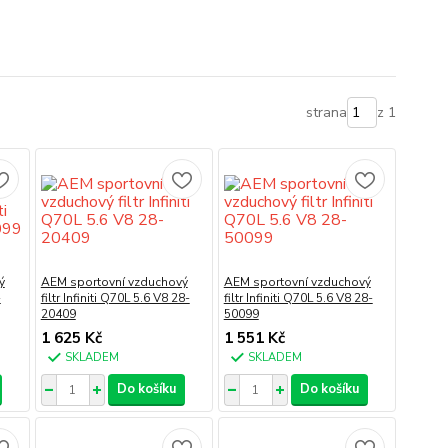
strana
z 1
ý
AEM sportovní vzduchový
AEM sportovní vzduchový
-
filtr Infiniti Q70L 5.6 V8 28-
filtr Infiniti Q70L 5.6 V8 28-
20409
50099
1 625 Kč
1 551 Kč
SKLADEM
SKLADEM
Do košíku
Do košíku