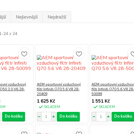
jší
Nejlevnější
Nejdražší
1-24 z 24
ovní vzduchový
AEM sportovní vzduchový
AEM sportovní vzduchov
ti Q50 3.0 V6 28-
filtr Infiniti Q70 5.6 V8 28-
filtr Infiniti Q70 5.6 V8 28
20409
50099
č
1 625 Kč
1 551 Kč
DEM
SKLADEM
SKLADEM
Do košíku
Do košíku
Do košíku