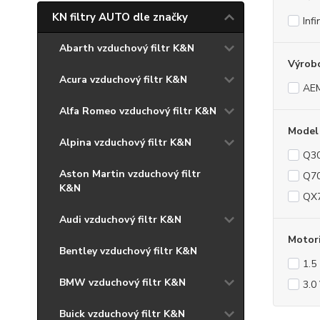
KN filtry AUTO dle značky
Infin
Abarth vzduchový filtr K&N
Výrob
Acura vzduchový filtr K&N
AE
Alfa Romeo vzduchový filtr K&N
Model
Alpina vzduchový filtr K&N
Q3
Aston Martin vzduchový filtr
Q7
K&N
QX
Audi vzduchový filtr K&N
Motor
Bentley vzduchový filtr K&N
1.5
BMW vzduchový filtr K&N
3.0
Buick vzduchový filtr K&N