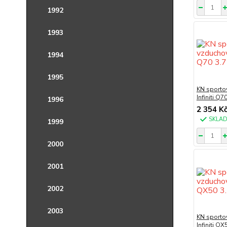
1992
1993
1994
1995
KN sportov
Infiniti Q
1996
2 354 K
SKLA
1999
2000
2001
2002
2003
KN sportov
Infiniti Q