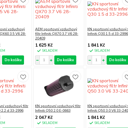
ovní vzduchový
AEM sportovní vzduchový
KN sportovní vzduchový fi
iti QX60 3.5 V6 28-
filtr Infiniti QX70 3.7 V6 28-
Infiniti Q30 1.5 d 33-2996
20409
č
1 625 Kč
1 841 Kč
DEM
SKLADEM
SKLADEM
Do košíku
Do košíku
Do košíku
ní vzduchový filtr
KN sportovní vzduchový filtr
KN sportovní vzduchový fi
0 2.2 d 33-2996
Infiniti Q50 2.0 E-0663
Infiniti Q50 3.0 V6 33-24
č
2 047 Kč
1 841 Kč
DEM
SKLADEM
SKLADEM