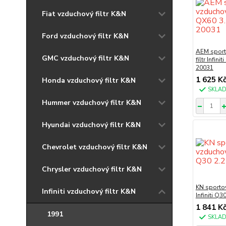
Fiat vzduchový filtr K&N
Ford vzduchový filtr K&N
AEM sport
GMC vzduchový filtr K&N
filtr Infin
20031
1 625 K
Honda vzduchový filtr K&N
SKLA
Hummer vzduchový filtr K&N
Hyundai vzduchový filtr K&N
Chevrolet vzduchový filtr K&N
Chrysler vzduchový filtr K&N
KN sportov
Infiniti vzduchový filtr K&N
Infiniti Q3
1 841 K
1991
SKLA