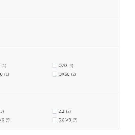
(1)
Q70
(4)
0
(1)
QX60
(2)
(3)
2.2
(2)
V6
(5)
5.6 V8
(7)