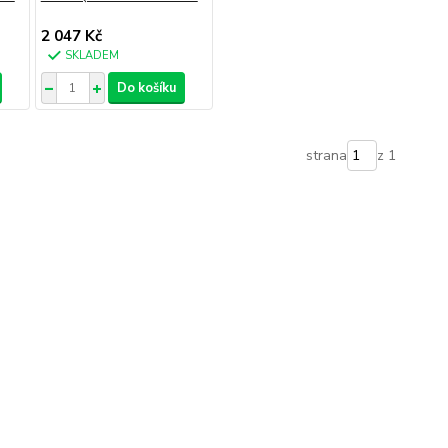
2 047 Kč
SKLADEM
Do košíku
strana
z 1