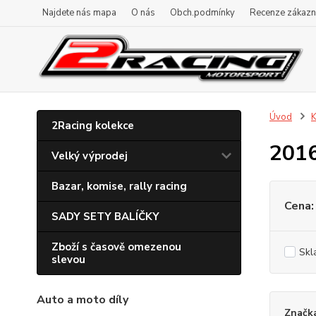
Najdete nás mapa
O nás
Obch.podmínky
Recenze zákazn
Úvod
K
2Racing kolekce
201
Velký výprodej
Bazar, komise, rally racing
Cena:
SADY SETY BALÍČKY
Zboží s časově omezenou
Skl
slevou
Auto a moto díly
Značk