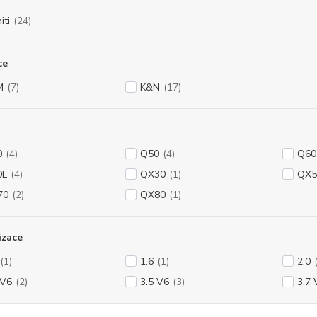
iti
(24)
ce
M
(7)
K&N
(17)
0
(4)
Q50
(4)
Q60
0L
(4)
QX30
(1)
QX5
70
(2)
QX80
(1)
izace
(1)
1.6
(1)
2.0
 V6
(2)
3.5 V6
(3)
3.7 