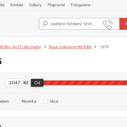
íků
Kontakt
Odkazy
Přepravné
Fotogalerie
Nevíte
+420
N filtry AUTO dle značky
Buick vzduchový filtr K&N
1976
6
Kč
Od
adem
Novinka
Akce
a