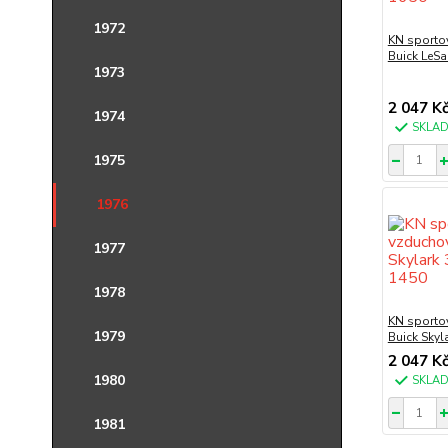
1972
KN sportov
Buick LeSa
1973
2 047 K
1974
SKLA
1975
1976
1977
1978
KN sportov
1979
Buick Skyl
2 047 K
1980
SKLA
1981