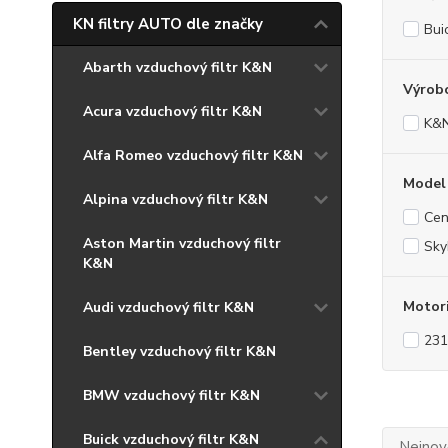
KN filtry AUTO dle značky
Bui
Abarth vzduchový filtr K&N
Výrob
Acura vzduchový filtr K&N
K&
Alfa Romeo vzduchový filtr K&N
Model
Alpina vzduchový filtr K&N
Cen
Aston Martin vzduchový filtr
Sk
K&N
Motor
Audi vzduchový filtr K&N
231
Bentley vzduchový filtr K&N
BMW vzduchový filtr K&N
Buick vzduchový filtr K&N
Nejnově