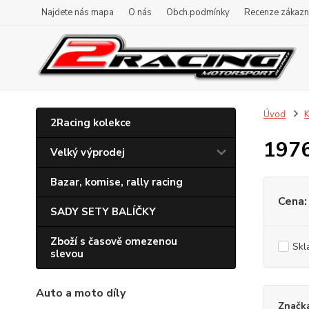
Najdete nás mapa
O nás
Obch.podmínky
Recenze zákazn
Úvod
K
2Racing kolekce
197
Velký výprodej
Bazar, komise, rally racing
Cena:
SADY SETY BALÍČKY
Zboží s časově omezenou
Skl
slevou
Auto a moto díly
Značk