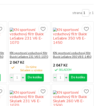
strana
z 1
ltr
KN sportovní vzduchový filtr
KN sportovní vzduchový filtr
650
Buick LeSabre 231 V6 E-1070
Buick LeSabre 350 V8 E-1450
2 047 Kč
2 047 Kč
Do týdne
SKLADEM
Do košíku
Do košíku