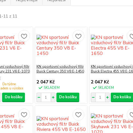
1-11 z 11
ní vzduchový filtr
KN sportovní vzduchový filtr
KN sportovní vzduchový fi
ury 231 V6 E-1070
Buick Century 350 V8 E-1450
Buick Electra 455 V8 E-1
č
2 047 Kč
2 047 Kč
Do týdne
SKLADEM
SKLADEM
Do košíku
Do košíku
Do košíku