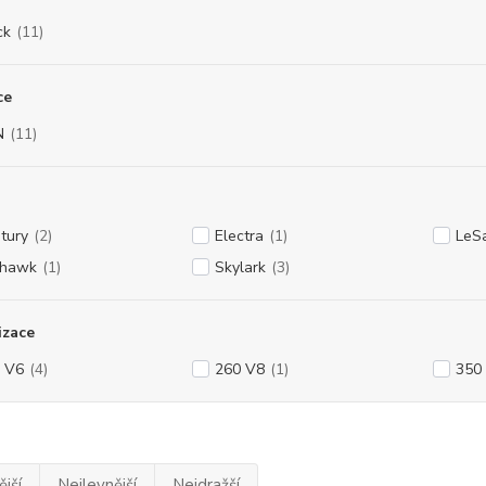
ck
(11)
ce
N
(11)
tury
(2)
Electra
(1)
LeS
yhawk
(1)
Skylark
(3)
izace
 V6
(4)
260 V8
(1)
350
jší
Nejlevnější
Nejdražší