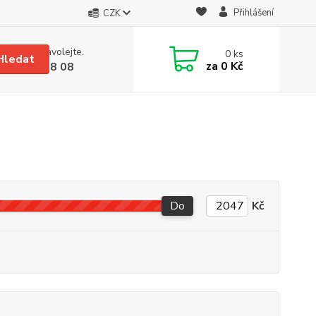
Přihlášení
CZK
 si rady? Zavolejte.
0
ks
Hledat
za
0 Kč
 608 08 18 08
Do
Kč