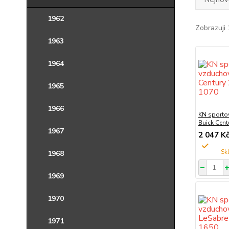
1962
Zobrazuji 
1963
1964
1965
1966
KN sportov
Buick Cent
1967
2 047 K
1968
1969
1970
1971