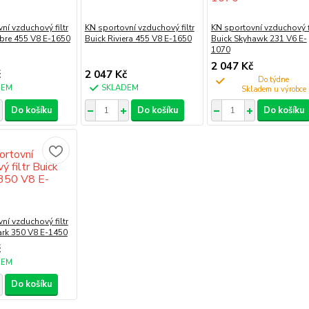
ní vzduchový filtr
KN sportovní vzduchový filtr
KN sportovní vzduchový fi
bre 455 V8 E-1650
Buick Riviera 455 V8 E-1650
Buick Skyhawk 231 V6 E-
1070
2 047 Kč
č
2 047 Kč
Do týdne
DEM
SKLADEM
Do košíku
Do košíku
Do košíku
ní vzduchový filtr
ark 350 V8 E-1450
č
DEM
Do košíku