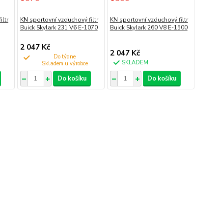
ltr
KN sportovní vzduchový filtr
KN sportovní vzduchový filtr
Buick Skylark 231 V6 E-1070
Buick Skylark 260 V8 E-1500
2 047 Kč
2 047 Kč
Do týdne
SKLADEM
Do košíku
Do košíku