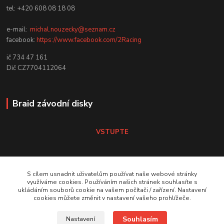
tel: +420 608 08 18 08
e-mail:
michal.nouzecky@seznam.cz
facebook:
https://www.facebook.com/2Racing
ič 734 47 161
Dič CZ7704112064
Braid závodní disky
VSTUPTE
Koni tlumiče
S cílem usnadnit uživatelům používat naše webové stránky
využíváme cookies. Používáním našich stránek souhlasíte s
ukládáním souborů cookie na vašem počítači / zařízení. Nastavení
VSTUPTE Koni tlumiče
cookies můžete změnit v nastavení vašeho prohlížeče.
Souhlasím
Nastavení