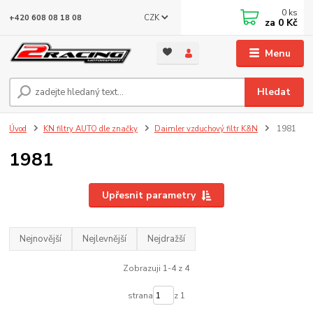
0
ks
CZK
+420 608 08 18 08
za
0 Kč
Menu
Hledat
Úvod
KN filtry AUTO dle značky
Daimler vzduchový filtr K&N
1981
1981
Upřesnit parametry
Nejnovější
Nejlevnější
Nejdražší
Zobrazuji 1-4 z 4
strana
z 1