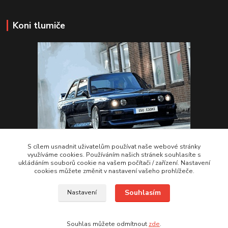
Koni tlumiče
S cílem usnadnit uživatelům používat naše webové stránky
využíváme cookies. Používáním našich stránek souhlasíte s
ukládáním souborů cookie na vašem počítači / zařízení. Nastavení
VSTUPTE Koni tlumiče
cookies můžete změnit v nastavení vašeho prohlížeče.
Souhlasím
Nastavení
by 2Racing.cz 2012-2026
Souhlas můžete odmítnout
zde
.