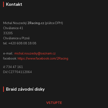
Kontakt
Michal Nouzecký
2Racing.cz
(plátce DPH)
Chválenice 41
33205
Chválenice u Plzně
tel: +420 608 08 18 08
e-mail:
michal.nouzecky@seznam.cz
facebook:
https://www.facebook.com/2Racing
ič 734 47 161
Dič CZ7704112064
Braid závodní disky
VSTUPTE