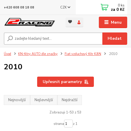
0
ks
CZK
+420 608 08 18 08
za
0 Kč
Menu
Hledat
Úvod
KN filtry AUTO dle značky
Fiat vzduchový filtr K&N
2010
2010
Upřesnit parametry
Nejnovější
Nejlevnější
Nejdražší
Zobrazuji 1-53 z 53
strana
z 1