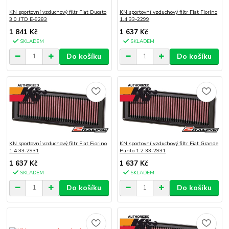
KN sportovní vzduchový filtr Fiat Ducato
KN sportovní vzduchový filtr Fiat Fiorino
3.0 JTD E-9283
1.4 33-2299
1 841 Kč
1 637 Kč
SKLADEM
SKLADEM
Do košíku
Do košíku
KN sportovní vzduchový filtr Fiat Fiorino
KN sportovní vzduchový filtr Fiat Grande
1.4 33-2931
Punto 1.2 33-2931
1 637 Kč
1 637 Kč
SKLADEM
SKLADEM
Do košíku
Do košíku