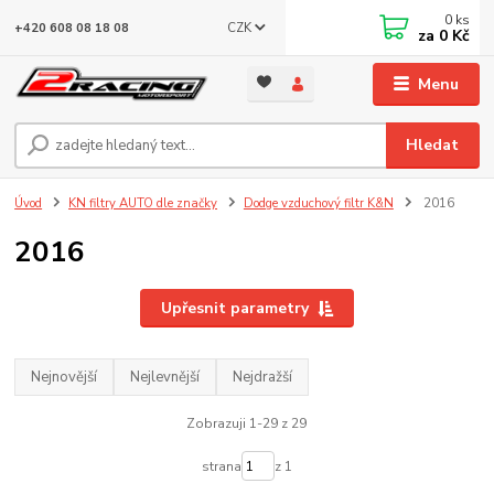
0
ks
CZK
+420 608 08 18 08
za
0 Kč
Menu
Hledat
Úvod
KN filtry AUTO dle značky
Dodge vzduchový filtr K&N
2016
2016
Upřesnit parametry
Nejnovější
Nejlevnější
Nejdražší
Zobrazuji 1-29 z 29
strana
z 1