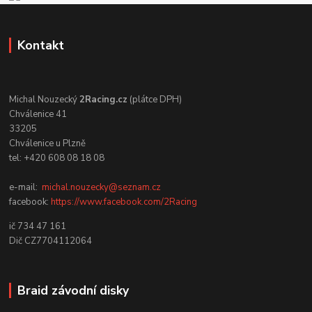
Kontakt
Michal Nouzecký
2Racing.cz
(plátce DPH)
Chválenice 41
33205
Chválenice u Plzně
tel: +420 608 08 18 08
e-mail:
michal.nouzecky@seznam.cz
facebook:
https://www.facebook.com/2Racing
ič 734 47 161
Dič CZ7704112064
Braid závodní disky