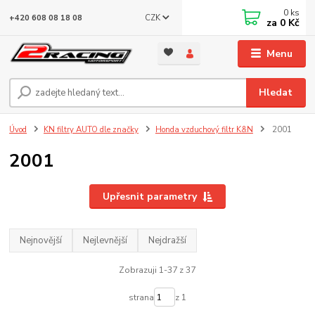
0
ks
CZK
+420 608 08 18 08
za
0 Kč
Menu
Hledat
Úvod
KN filtry AUTO dle značky
Honda vzduchový filtr K&N
2001
2001
Upřesnit parametry
Nejnovější
Nejlevnější
Nejdražší
Zobrazuji 1-37 z 37
strana
z 1