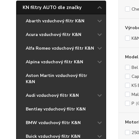
KN filtry AUTO dle značky
Che
Abarth vzduchový filtr K&N
Výrob
Acura vzduchový filtr K&N
K&
Alfa Romeo vzduchový filtr K&N
Model
Alpina vzduchový filtr K&N
Bel
Aston Martin vzduchový filtr
Cap
K&N
K5 
Mal
Audi vzduchový filtr K&N
P
(
Bentley vzduchový filtr K&N
Motor
BMW vzduchový filtr K&N
250
Buick vzduchový filtr K&N