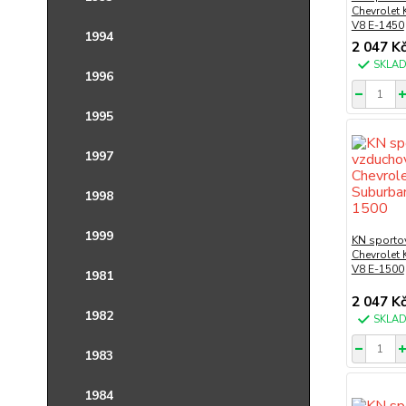
Chevrolet
V8 E-1450
1994
2 047 K
SKLA
1996
1995
1997
1998
1999
KN sportov
Chevrolet
V8 E-1500
1981
2 047 K
1982
SKLA
1983
1984