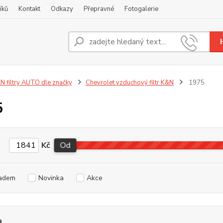
íků
Kontakt
Odkazy
Přepravné
Fotogalerie
Nevíte
+420
N filtry AUTO dle značky
Chevrolet vzduchový filtr K&N
1975
5
Kč
Od
adem
Novinka
Akce
a