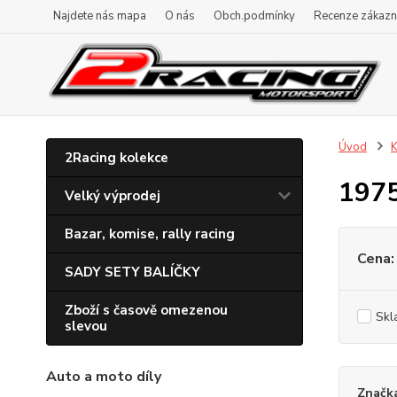
Najdete nás mapa
O nás
Obch.podmínky
Recenze zákazn
Úvod
K
2Racing kolekce
197
Velký výprodej
Bazar, komise, rally racing
Cena:
SADY SETY BALÍČKY
Zboží s časově omezenou
Skl
slevou
Auto a moto díly
Značk