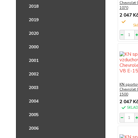
Chevrolet
2018
1070
2 047 K
2019
2020
2000
2001
2002
KN sportov
2003
Chevrolet 
1500
2004
2 047 K
SKLA
2005
2006