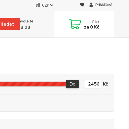
Přihlášení
CZK
 si rady? Zavolejte.
0
ks
Hledat
za
0 Kč
 608 08 18 08
Do
Kč