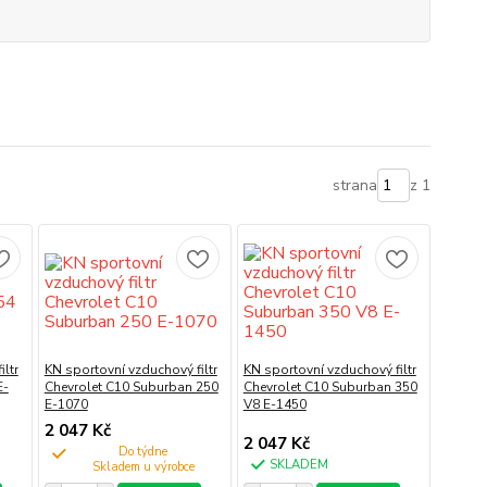
strana
z 1
ltr
KN sportovní vzduchový filtr
KN sportovní vzduchový filtr
E-
Chevrolet C10 Suburban 250
Chevrolet C10 Suburban 350
E-1070
V8 E-1450
2 047 Kč
2 047 Kč
Do týdne
SKLADEM