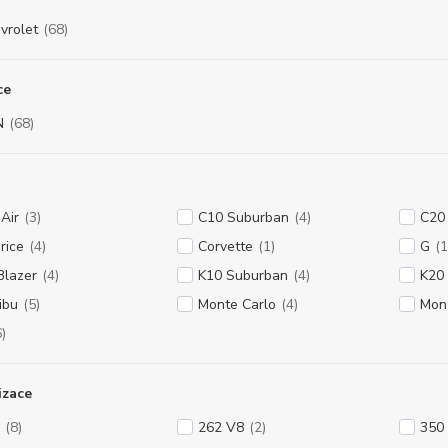
vrolet
(68)
ce
N
(68)
 Air
(3)
C10 Suburban
(4)
C20
rice
(4)
Corvette
(1)
G
(1
Blazer
(4)
K10 Suburban
(4)
K20
ibu
(5)
Monte Carlo
(4)
Mon
6)
izace
(8)
262 V8
(2)
350