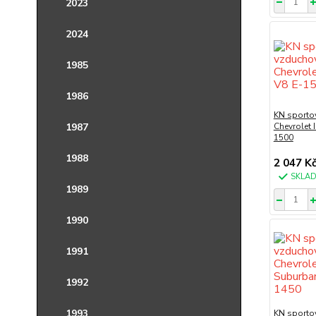
2023
2024
1985
1986
KN sportov
1987
Chevrolet 
1500
1988
2 047 K
SKLA
1989
1990
1991
1992
1993
KN sportov