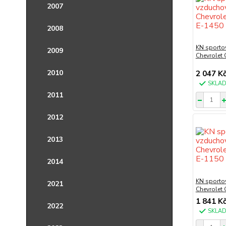
2007
2008
KN sportov
2009
Chevrolet
2010
2 047 K
SKLA
2011
2012
2013
2014
KN sportov
2021
Chevrolet
1 841 K
2022
SKLA