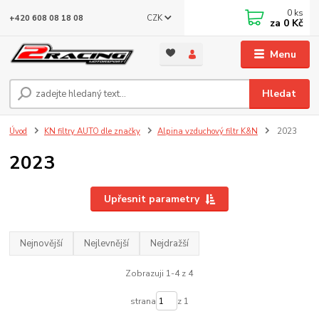
0
ks
CZK
+420 608 08 18 08
za
0 Kč
Menu
Hledat
Úvod
KN filtry AUTO dle značky
Alpina vzduchový filtr K&N
2023
2023
Upřesnit parametry
Nejnovější
Nejlevnější
Nejdražší
Zobrazuji 1-4 z 4
strana
z 1