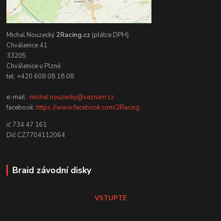
Michal Nouzecký
2Racing.cz
(plátce DPH)
Chválenice 41
33205
Chválenice u Plzně
tel: +420 608 08 18 08
e-mail:
michal.nouzecky@seznam.cz
facebook:
https://www.facebook.com/2Racing
ič 734 47 161
Dič CZ7704112064
Braid závodní disky
VSTUPTE