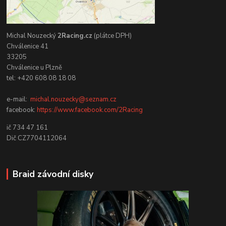
Michal Nouzecký
2Racing.cz
(plátce DPH)
Chválenice 41
33205
Chválenice u Plzně
tel: +420 608 08 18 08
e-mail:
michal.nouzecky@seznam.cz
facebook:
https://www.facebook.com/2Racing
ič 734 47 161
Dič CZ7704112064
Braid závodní disky