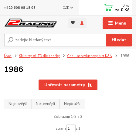
0
ks
CZK
+420 608 08 18 08
za
0 Kč
Menu
Hledat
Úvod
KN filtry AUTO dle značky
Cadillac vzduchový filtr K&N
1986
1986
Upřesnit parametry
Nejnovější
Nejlevnější
Nejdražší
Zobrazuji 1-3 z 3
strana
z 1