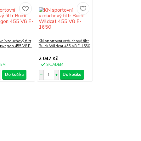
ní vzduchový filtr
KN sportovní vzduchový filtr
rtwagon 455 V8 E-
Buick Wildcat 455 V8 E-1650
č
2 047 Kč
DEM
SKLADEM
Do košíku
Do košíku