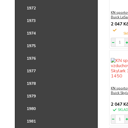
1972
KN sportov
Buick LeSa
1973
2 047 K
1974
1975
1976
1977
1978
KN sportov
Buick Skyl
1979
2 047 K
1980
SKLA
1981