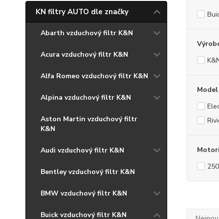
KN filtry AUTO dle značky
Bui
Abarth vzduchový filtr K&N
Výrob
Acura vzduchový filtr K&N
K&
Alfa Romeo vzduchový filtr K&N
Model
Alpina vzduchový filtr K&N
Ele
Aston Martin vzduchový filtr
Riv
K&N
Motor
Audi vzduchový filtr K&N
250
Bentley vzduchový filtr K&N
BMW vzduchový filtr K&N
Buick vzduchový filtr K&N
Nejnově