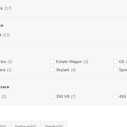
ck
(17)
ce
N
(17)
ctra
(1)
Estate Wagon
(2)
GS
iera
(1)
Skylark
(4)
Spo
izace
(2)
350 V8
(7)
455
jší
Nejlevnější
Nejdražší