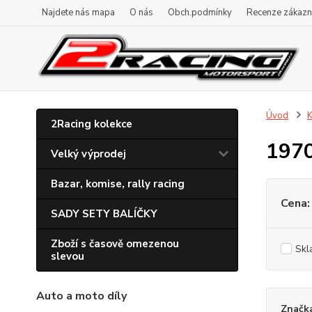
Najdete nás mapa
O nás
Obch.podmínky
Recenze zákazn
Úvod
K
2Racing kolekce
197
Velký výprodej
Bazar, komise, rally racing
Cena:
SADY SETY BALÍČKY
Zboží s časově omezenou
Skl
slevou
Auto a moto díly
Značk