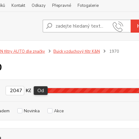
íků
Kontakt
Odkazy
Přepravné
Fotogalerie
Nevíte
+420
N filtry AUTO dle značky
Buick vzduchový filtr K&N
1970
0
Kč
Od
adem
Novinka
Akce
a