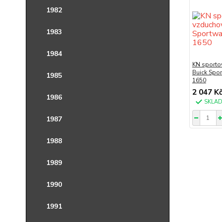
1982
1983
1984
KN sportov
Buick Spo
1985
1650
2 047 K
1986
SKLA
1987
1988
1989
1990
1991