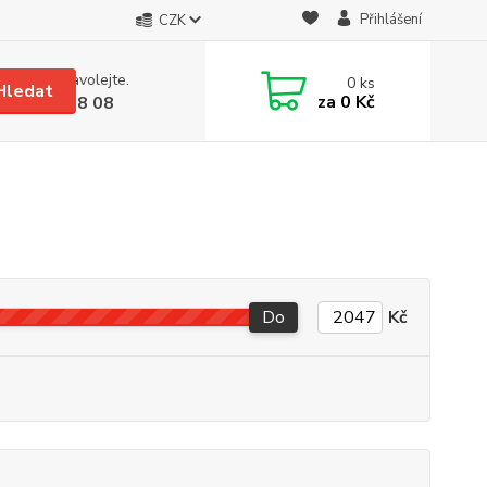
Přihlášení
CZK
 si rady? Zavolejte.
0
ks
Hledat
za
0 Kč
 608 08 18 08
Do
Kč