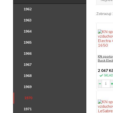
1962
Zobrazuji 
1963
1964
1965
1966
KN sportov
Buick Elec
1967
2 047 K
1968
SKLA
1969
1970
1971