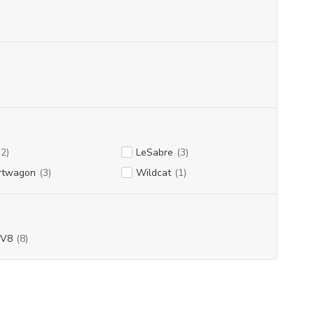
(2)
LeSabre
(3)
rtwagon
(3)
Wildcat
(1)
 V8
(8)