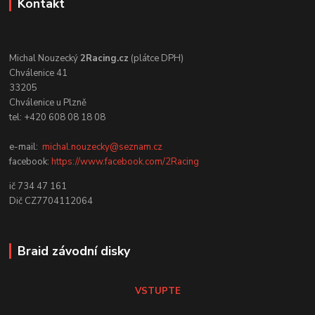
Kontakt
Michal Nouzecký
2Racing.cz
(plátce DPH)
Chválenice 41
33205
Chválenice u Plzně
tel: +420 608 08 18 08
e-mail:
michal.nouzecky@seznam.cz
facebook:
https://www.facebook.com/2Racing
ič 734 47 161
Dič CZ7704112064
Braid závodní disky
VSTUPTE