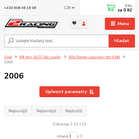
0
ks
CZK
+420 608 08 18 08
za
0 Kč
Menu
Hledat
Úvod
KN filtry AUTO dle značky
Alfa Romeo vzduchový filtr K&N
2006
2006
Upřesnit parametry
Nejnovější
Nejlevnější
Nejdražší
Zobrazuji 1-12 z 12
strana
z 1