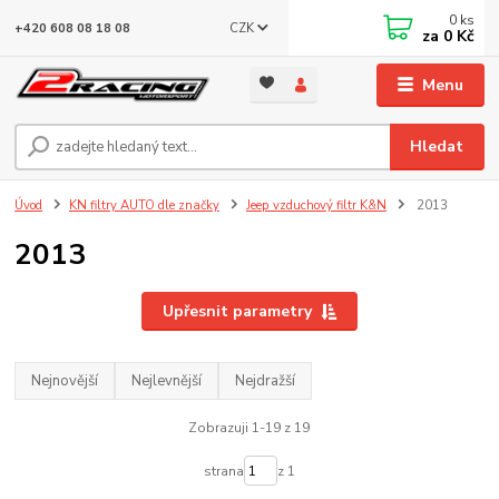
0
ks
CZK
+420 608 08 18 08
za
0 Kč
Menu
Hledat
Úvod
KN filtry AUTO dle značky
Jeep vzduchový filtr K&N
2013
2013
Upřesnit parametry
Nejnovější
Nejlevnější
Nejdražší
Zobrazuji 1-19 z 19
strana
z 1