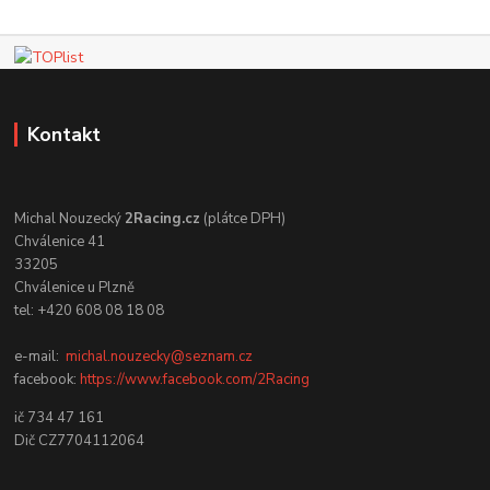
Kontakt
Michal Nouzecký
2Racing.cz
(plátce DPH)
Chválenice 41
33205
Chválenice u Plzně
tel: +420 608 08 18 08
e-mail:
michal.nouzecky@seznam.cz
facebook:
https://www.facebook.com/2Racing
ič 734 47 161
Dič CZ7704112064