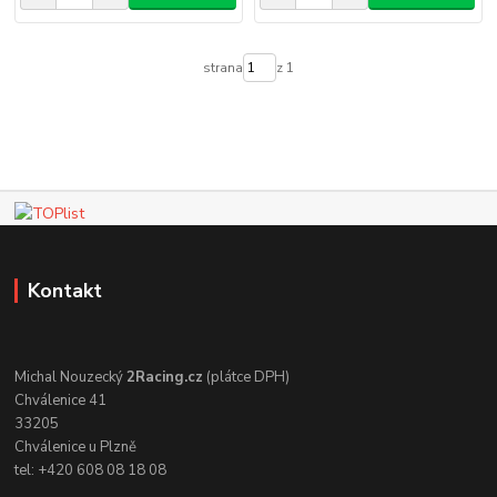
strana
z 1
Kontakt
Michal Nouzecký
2Racing.cz
(plátce DPH)
Chválenice 41
33205
Chválenice u Plzně
tel: +420 608 08 18 08