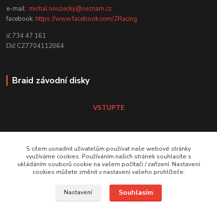
e-mail:
michal.nouzecky@seznam.cz
facebook:
https://www.facebook.com/2Racing
ič 734 47 161
Dič CZ7704112064
Braid závodní disky
VSTUPTE
Koni tlumiče
S cílem usnadnit uživatelům používat naše webové stránky
využíváme cookies. Používáním našich stránek souhlasíte s
ukládáním souborů cookie na vašem počítači / zařízení. Nastavení
VSTUPTE Koni tlumiče
cookies můžete změnit v nastavení vašeho prohlížeče.
Souhlasím
Nastavení