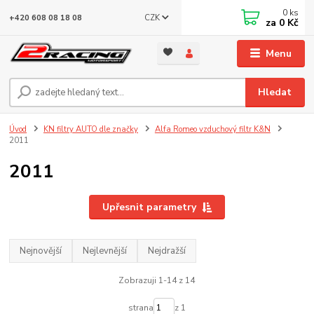
0
ks
CZK
+420 608 08 18 08
za
0 Kč
Menu
Hledat
Úvod
KN filtry AUTO dle značky
Alfa Romeo vzduchový filtr K&N
2011
2011
Upřesnit parametry
Nejnovější
Nejlevnější
Nejdražší
Zobrazuji 1-14 z 14
strana
z 1