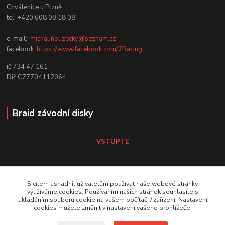
Chválenice u Plzně
tel: +420 608 08 18 08
e-mail:
michal.nouzecky@seznam.cz
facebook:
https://www.facebook.com/2Racing
ič 734 47 161
Dič CZ7704112064
Braid závodní disky
VSTUPTE
Koni tlumiče
S cílem usnadnit uživatelům používat naše webové stránky
využíváme cookies. Používáním našich stránek souhlasíte s
ukládáním souborů cookie na vašem počítači / zařízení. Nastavení
VSTUPTE Koni tlumiče
cookies můžete změnit v nastavení vašeho prohlížeče.