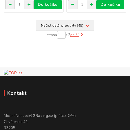
Do košíku
Do košíku
Načíst další produkty (49)
strana
z 2
další
Kontakt
Michal Nouzecký
2Racing.cz
(plátce DPH)
Chválenice 41
33205