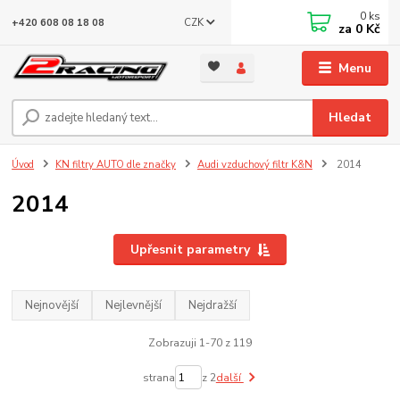
0
ks
CZK
+420 608 08 18 08
za
0 Kč
Menu
Hledat
Úvod
KN filtry AUTO dle značky
Audi vzduchový filtr K&N
2014
2014
Upřesnit parametry
Nejnovější
Nejlevnější
Nejdražší
Zobrazuji 1-70 z 119
strana
z 2
další