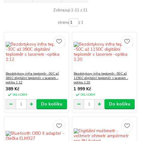
Zobrazuji 1-11 z 11
strana
z 1
Bezdotykovy infra teploměr -30C až
Bezdotykovy infra teploměr -50C až
380C digitální teploměr s laserem -
1150C digitální teploměr s laserem -
optika 1:12
optika 1:20
389 Kč
1 999 Kč
SKLADEM
SKLADEM
Do košíku
Do košíku