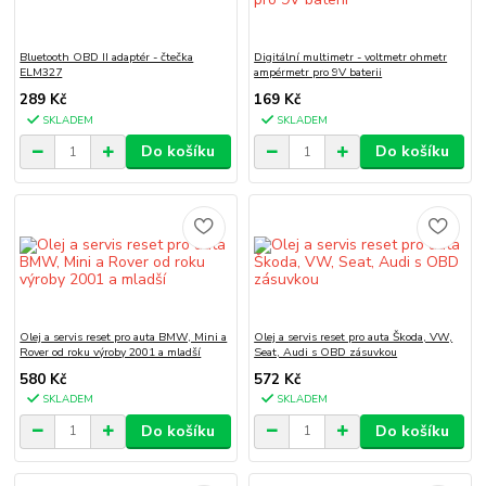
Bluetooth OBD II adaptér - čtečka
Digitální multimetr - voltmetr ohmetr
ELM327
ampérmetr pro 9V baterii
289 Kč
169 Kč
SKLADEM
SKLADEM
Do košíku
Do košíku
Olej a servis reset pro auta BMW, Mini a
Olej a servis reset pro auta Škoda, VW,
Rover od roku výroby 2001 a mladší
Seat, Audi s OBD zásuvkou
580 Kč
572 Kč
SKLADEM
SKLADEM
Do košíku
Do košíku