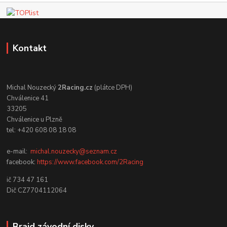
Kontakt
Michal Nouzecký
2Racing.cz
(plátce DPH)
Chválenice 41
33205
Chválenice u Plzně
tel: +420 608 08 18 08
e-mail:
michal.nouzecky@seznam.cz
facebook:
https://www.facebook.com/2Racing
ič 734 47 161
Dič CZ7704112064
Braid závodní disky