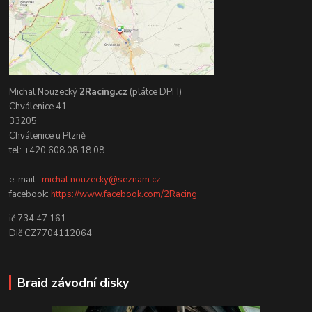
Michal Nouzecký
2Racing.cz
(plátce DPH)
Chválenice 41
33205
Chválenice u Plzně
tel: +420 608 08 18 08
e-mail:
michal.nouzecky@seznam.cz
facebook:
https://www.facebook.com/2Racing
ič 734 47 161
Dič CZ7704112064
Braid závodní disky