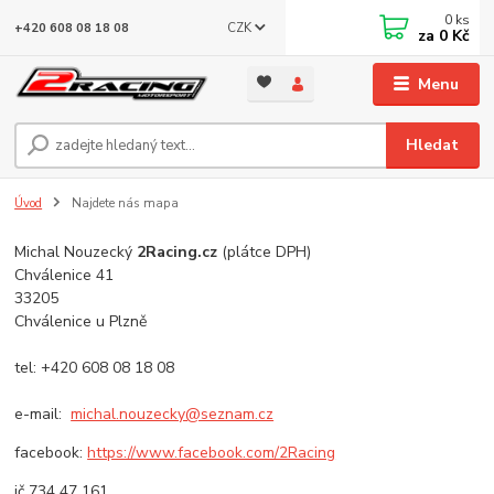
0
ks
CZK
+420 608 08 18 08
za
0 Kč
Menu
Hledat
Úvod
Najdete nás mapa
Michal Nouzecký
2Racing.cz
(plátce DPH)
Chválenice 41
33205
Chválenice u Plzně
tel: +420 608 08 18 08
e-mail:
michal.nouzecky@seznam.cz
facebook:
https://www.facebook.com/2Racing
ič 734 47 161