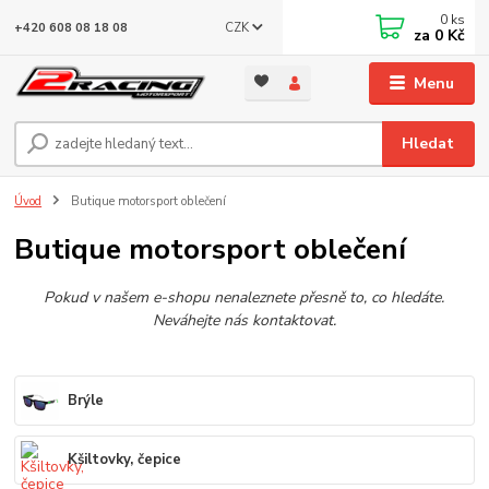
0
ks
CZK
+420 608 08 18 08
za
0 Kč
Menu
Hledat
Úvod
Butique motorsport oblečení
Butique motorsport oblečení
Pokud v našem e-shopu nenaleznete přesně to, co hledáte.
Neváhejte nás kontaktovat.
Brýle
Kšiltovky, čepice