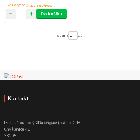
Do týdne
Do košíku
strana
z 1
Kontakt
Michal Nouzecký
2Racing.cz
(plátce DPH)
Chválenice 41
33205