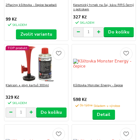
2Racing kšiltovka - čepice baseball
Keramický hrnek na čaj, kávu RRS černý
s potiskem
327 Kč
99 Kč
SKLADEM
SKLADEM
Do košíku
Zvolit variantu
TOP produkt
Klakson + plyn kartuš 300ml
Kšiltovka Monster Energy - čepice
329 Kč
598 Kč
SKLADEM
Do týdne
Do košíku
Detail