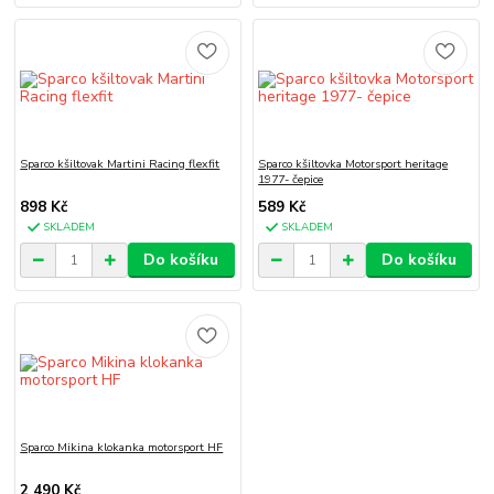
Sparco kšiltovak Martini Racing flexfit
Sparco kšiltovka Motorsport heritage
1977- čepice
898 Kč
589 Kč
SKLADEM
SKLADEM
Do košíku
Do košíku
Sparco Mikina klokanka motorsport HF
2 490 Kč