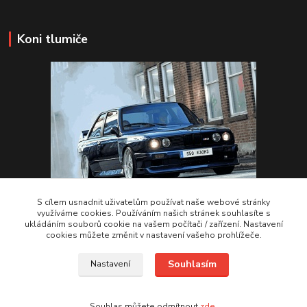
Koni tlumiče
S cílem usnadnit uživatelům používat naše webové stránky
využíváme cookies. Používáním našich stránek souhlasíte s
ukládáním souborů cookie na vašem počítači / zařízení. Nastavení
VSTUPTE Koni tlumiče
cookies můžete změnit v nastavení vašeho prohlížeče.
Souhlasím
Nastavení
by 2Racing.cz 2012-2026
Souhlas můžete odmítnout
zde
.