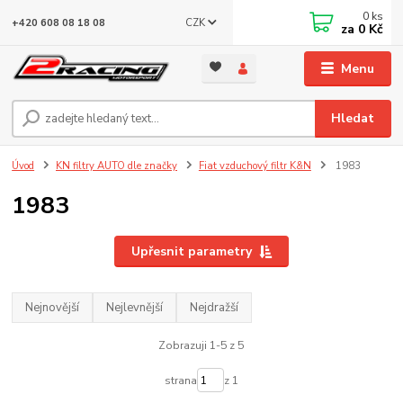
0
ks
CZK
+420 608 08 18 08
za
0 Kč
Menu
Hledat
Úvod
KN filtry AUTO dle značky
Fiat vzduchový filtr K&N
1983
1983
Upřesnit parametry
Nejnovější
Nejlevnější
Nejdražší
Zobrazuji 1-5 z 5
strana
z 1