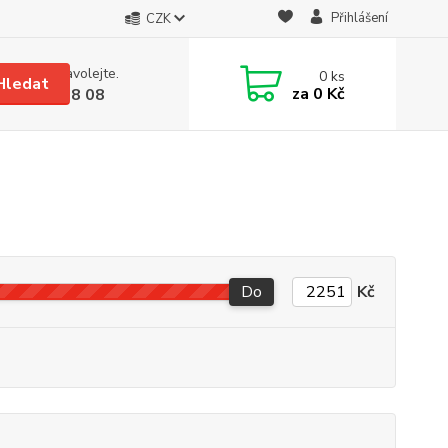
Přihlášení
CZK
 si rady? Zavolejte.
0
ks
Hledat
za
0 Kč
 608 08 18 08
Do
Kč