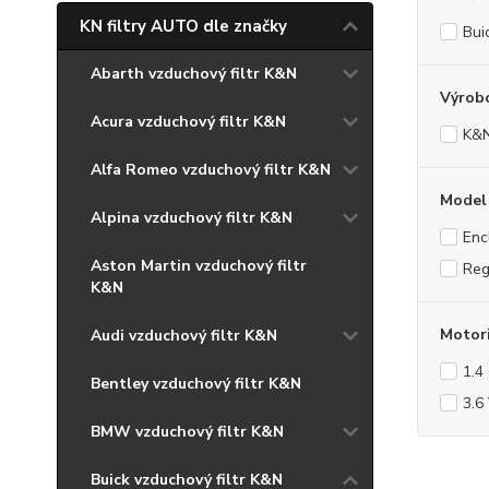
KN filtry AUTO dle značky
Bui
Abarth vzduchový filtr K&N
Výrob
Acura vzduchový filtr K&N
K&
Alfa Romeo vzduchový filtr K&N
Model
Alpina vzduchový filtr K&N
Enc
Aston Martin vzduchový filtr
Reg
K&N
Motor
Audi vzduchový filtr K&N
1.4
Bentley vzduchový filtr K&N
3.6
BMW vzduchový filtr K&N
Buick vzduchový filtr K&N