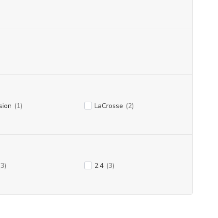
sion
(1)
LaCrosse
(2)
(3)
2.4
(3)