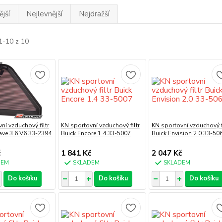
jší
Nejlevnější
Nejdražší
1-10 z 10
ní vzduchový filtr
KN sportovní vzduchový filtr
KN sportovní vzduchový fi
ave 3.6 V6 33-2394
Buick Encore 1.4 33-5007
Buick Envision 2.0 33-50
č
1 841 Kč
2 047 Kč
DEM
SKLADEM
SKLADEM
Do košíku
Do košíku
Do košíku