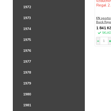
1972
1973
KN sportov
Buick Rega
1 841 K
1974
SKLA
1975
1976
1977
1978
1979
1980
1981