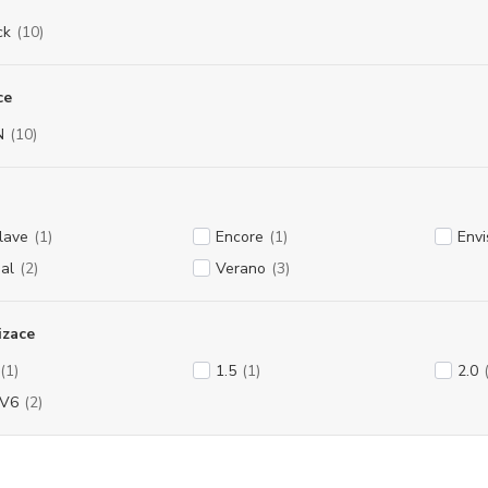
ck
(10)
ce
N
(10)
lave
(1)
Encore
(1)
Envi
al
(2)
Verano
(3)
izace
(1)
1.5
(1)
2.0
 V6
(2)