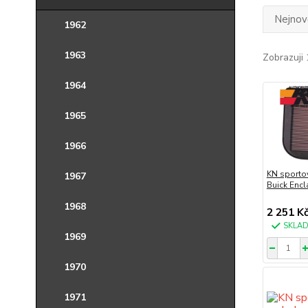
Nejnově
1962
1963
Zobrazuji 
1964
1965
1966
KN sportov
1967
Buick Encl
1968
2 251 K
SKLA
1969
1970
1971