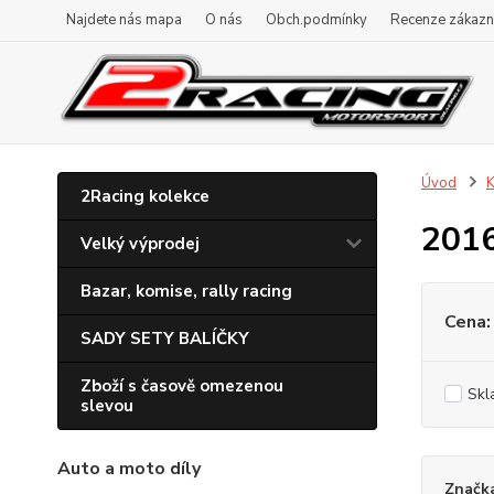
Najdete nás mapa
O nás
Obch.podmínky
Recenze zákazn
Úvod
K
2Racing kolekce
201
Velký výprodej
Bazar, komise, rally racing
Cena:
SADY SETY BALÍČKY
Zboží s časově omezenou
Skl
slevou
Auto a moto díly
Značk