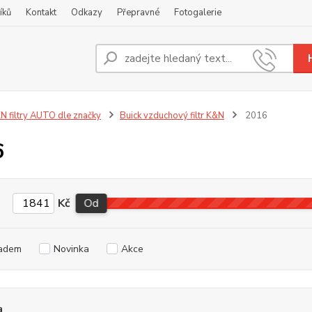
íků
Kontakt
Odkazy
Přepravné
Fotogalerie
Nevíte
+420
N filtry AUTO dle značky
Buick vzduchový filtr K&N
2016
6
Kč
Od
adem
Novinka
Akce
a