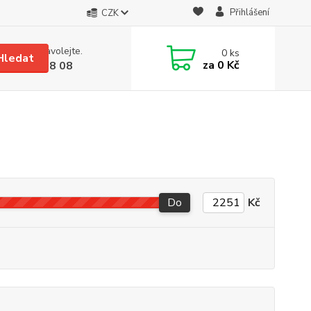
Přihlášení
CZK
 si rady? Zavolejte.
0
ks
Hledat
za
0 Kč
 608 08 18 08
Do
Kč