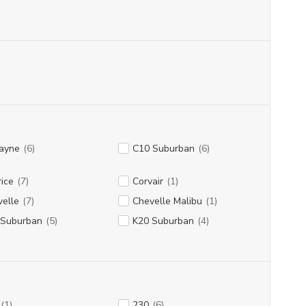
cayne
(6)
C10 Suburban
(6)
ice
(7)
Corvair
(1)
elle
(7)
Chevelle Malibu
(1)
 Suburban
(5)
K20 Suburban
(4)
(1)
230
(6)