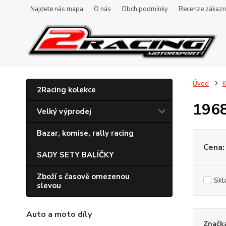
Najdete nás mapa
O nás
Obch.podmínky
Recenze zákazn
Úvod
K
2Racing kolekce
196
Velký výprodej
Bazar, komise, rally racing
Cena:
SADY SETY BALÍČKY
Zboží s časově omezenou
Skl
slevou
Auto a moto díly
Značk