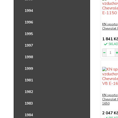
1994
1996
KN sportov
Chevrolet 
1995
1 841 K
SKLA
1997
1998
1999
1981
1982
KN sportov
Chevrolet 
1983
1650
2 047 K
1984