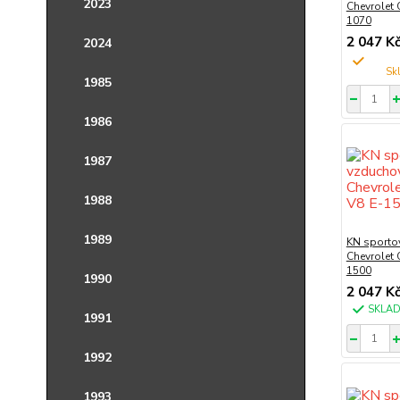
2023
Chevrolet
1070
2 047 K
2024
1985
1986
1987
1988
1989
KN sportov
Chevrolet
1500
1990
2 047 K
SKLA
1991
1992
1993