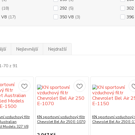
(18)
292
(5)
302
 V8
(17)
350 V8
(3)
396
jší
Nejlevnější
Nejdražší
1-70 z 91
ní vzduchový filtr
KN sportovní vzduchový filtr
KN sportovní vzduchový fi
Australian
Chevrolet Bel Air 250 E-1070
Chevrolet Bel Air 250 E-
d Models 327 V8
2 047 Kč