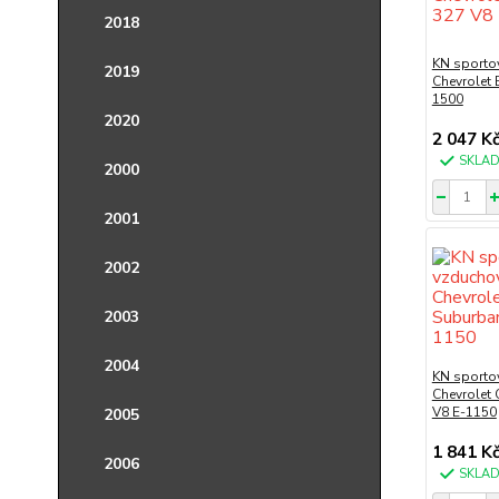
2018
KN sportov
2019
Chevrolet 
1500
2020
2 047 K
SKLA
2000
2001
2002
2003
2004
KN sportov
Chevrolet
V8 E-1150
2005
1 841 K
2006
SKLA