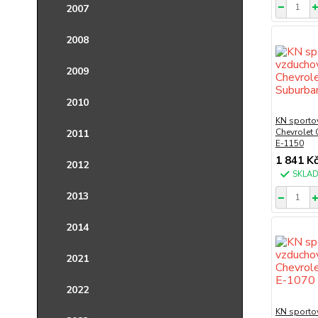
2007
2008
2009
2010
KN sportov
Chevrolet
2011
E-1150
1 841 K
2012
SKLA
2013
2014
2021
2022
KN sportov