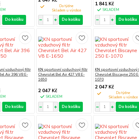
č
1 841 Kč
Do týdne
DEM
SKLADEM
Do košíku
Do košíku
Do košíku
ní vzduchový filtr
KN sportovní vzduchový filtr
KN sportovní vzduchový fi
Bel Air 396 V8 E-
Chevrolet Bel Air 427 V8 E-
Chevrolet Biscayne 250 E
1650
1070
2 047 Kč
č
2 047 Kč
Do týdne
DEM
SKLADEM
Do košíku
Do košíku
Do košíku