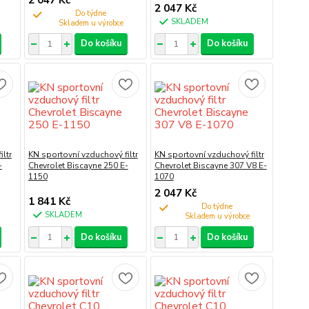
2 047 Kč
Do týdne
SKLADEM
Do košíku
Do košíku
ltr
KN sportovní vzduchový filtr
KN sportovní vzduchový filtr
-
Chevrolet Biscayne 250 E-
Chevrolet Biscayne 307 V8 E-
1150
1070
2 047 Kč
1 841 Kč
Do týdne
SKLADEM
Do košíku
Do košíku