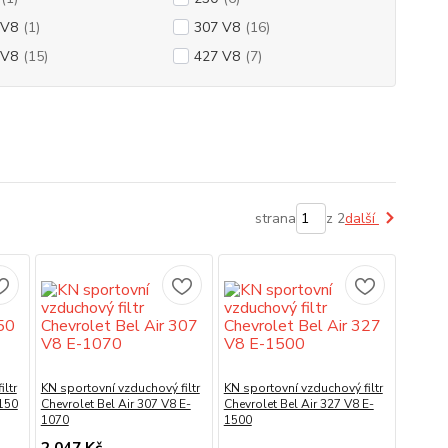
 V8
(1)
307 V8
(16)
 V8
(15)
427 V8
(7)
strana
z 2
další
ltr
KN sportovní vzduchový filtr
KN sportovní vzduchový filtr
1150
Chevrolet Bel Air 307 V8 E-
Chevrolet Bel Air 327 V8 E-
1070
1500
2 047 Kč