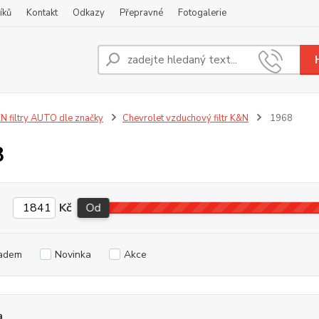
íků
Kontakt
Odkazy
Přepravné
Fotogalerie
Nevíte
+420
N filtry AUTO dle značky
Chevrolet vzduchový filtr K&N
1968
8
Kč
Od
adem
Novinka
Akce
a