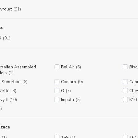
vrolet
(91)
ce
N
(91)
tralian Assembled
Bel Air
(6)
Bis
els
(1)
 Suburban
(6)
Camaro
(9)
Capr
vette
(3)
G
(7)
Chev
vy II
(10)
Impala
(5)
K10
7)
izace
(1)
159
(1)
164