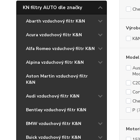
KN filtry AUTO dle značky
Che
Abarth vzduchový filtr K&N
Výrob
Acura vzduchový filtr K&N
K&
Alfa Romeo vzduchový filtr K&N
Model
Alpina vzduchový filtr K&N
Aus
Mod
Aston Martin vzduchový filtr
K&N
C20
Cor
Audi vzduchový filtr K&N
Che
Bentley vzduchový filtr K&N
P
(
BMW vzduchový filtr K&N
Motor
Buick vzduchový filtr K&N
153