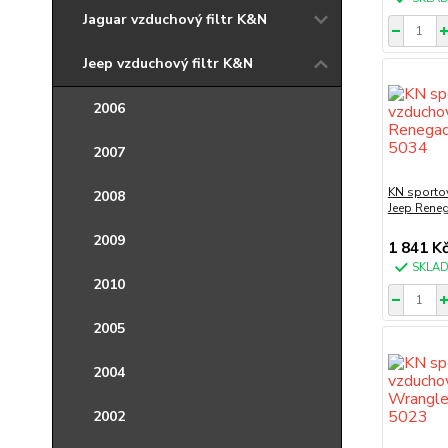
Jaguar vzduchový filtr K&N
Jeep vzduchový filtr K&N
2006
2007
KN sportov
2008
Jeep Rene
2009
1 841 K
SKLA
2010
2005
2004
2002