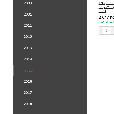
2003
KN sportov
Jeep Wrang
5023
2001
2 047 K
SKLA
2011
2012
2013
2014
2015
2016
2017
2018