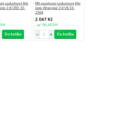
ní vzduchový filtr
KN sportovní vzduchový filtr
ler 2.8 CRD 33-
Jeep Wrangler 3.6 V6 33-
2364
č
2 047 Kč
DEM
SKLADEM
Do košíku
Do košíku