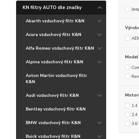
KN filtry AUTO dle značky
Jee
Abarth vzduchový filtr K&N
Výrob
Acura vzduchový filtr K&N
AE
Alfa Romeo vzduchový filtr K&N
Model
Alpina vzduchový filtr K&N
Co
Aston Martin vzduchový filtr
Re
K&N
Motor
Audi vzduchový filtr K&N
1.4
Bentley vzduchový filtr K&N
2.4
BMW vzduchový filtr K&N
3.6
Buick vzduchový filtr K&N