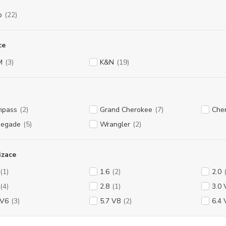
p
(22)
ce
M
(3)
K&N
(19)
mpass
(2)
Grand Cherokee
(7)
Che
negade
(5)
Wrangler
(2)
izace
(1)
1.6
(2)
2.0
(4)
2.8
(1)
3.0 
 V6
(3)
5.7 V8
(2)
6.4 