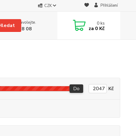
Přihlášení
CZK
 si rady? Zavolejte.
0
ks
Hledat
za
0 Kč
 608 08 18 08
Do
Kč