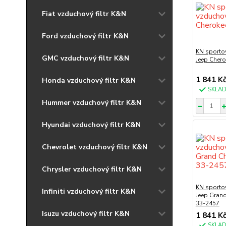
Fiat vzduchový filtr K&N
Ford vzduchový filtr K&N
KN sportov
GMC vzduchový filtr K&N
Jeep Chero
1 841 K
Honda vzduchový filtr K&N
SKLA
Hummer vzduchový filtr K&N
Hyundai vzduchový filtr K&N
Chevrolet vzduchový filtr K&N
Chrysler vzduchový filtr K&N
KN sportov
Infiniti vzduchový filtr K&N
Jeep Grand
33-2457
Isuzu vzduchový filtr K&N
1 841 K
SKLA