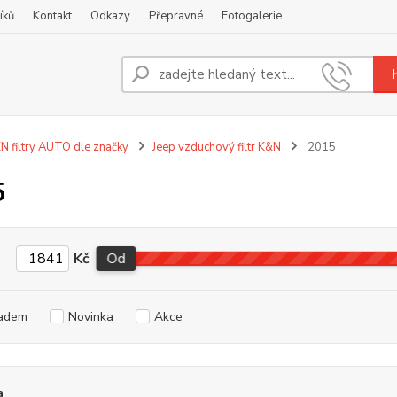
íků
Kontakt
Odkazy
Přepravné
Fotogalerie
Nevíte
+420
N filtry AUTO dle značky
Jeep vzduchový filtr K&N
2015
5
Kč
Od
adem
Novinka
Akce
a