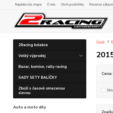
Najdete nás mapa
O nás
Obch.podmínky
Recenze zákazn
Úvod
K
2Racing kolekce
201
Velký výprodej
Bazar, komise, rally racing
Cena:
SADY SETY BALÍČKY
Zboží s časově omezenou
Skl
slevou
Auto a moto díly
Značk