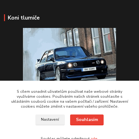
Koni tlumiče
S cílem usnadnit uživatelům používat naše webové stránky
využíváme cookies. Používáním našich stránek souhlasíte s
ukládáním souborů cookie na vašem počítači / zařízení. Nastavení
VSTUPTE Koni tlumiče
cookies můžete změnit v nastavení vašeho prohlížeče.
Souhlasím
Nastavení
by 2Racing.cz 2012-2026
Souhlas můžete odmítnout
zde
.