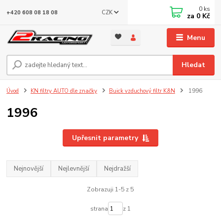
0
ks
CZK
+420 608 08 18 08
za
0 Kč
Menu
Hledat
Úvod
KN filtry AUTO dle značky
Buick vzduchový filtr K&N
1996
1996
Upřesnit parametry
Nejnovější
Nejlevnější
Nejdražší
Zobrazuji 1-5 z 5
strana
z 1