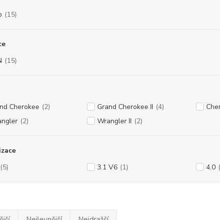
p
(15)
ce
N
(15)
nd Cherokee
(2)
Grand Cherokee II
(4)
Che
ngler
(2)
Wrangler II
(2)
izace
(5)
3.1 V6
(1)
4.0
jší
Nejlevnější
Nejdražší