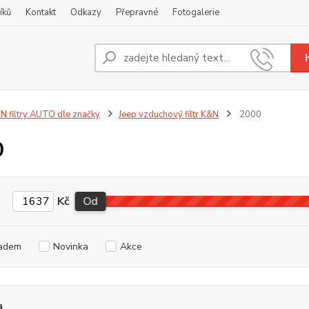
íků
Kontakt
Odkazy
Přepravné
Fotogalerie
Nevíte
+420
N filtry AUTO dle značky
Jeep vzduchový filtr K&N
2000
0
Kč
Od
adem
Novinka
Akce
a