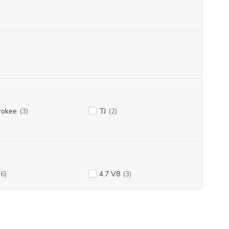
rokee
(3)
TJ
(2)
(6)
4.7 V8
(3)