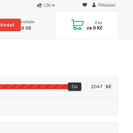
Přihlášení
CZK
 si rady? Zavolejte.
0
ks
Hledat
za
0 Kč
 608 08 18 08
Do
Kč