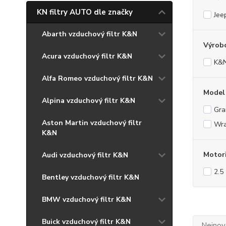
KN filtry AUTO dle značky
Jee
Abarth vzduchový filtr K&N
Výrob
Acura vzduchový filtr K&N
K&
Alfa Romeo vzduchový filtr K&N
Model
Alpina vzduchový filtr K&N
Gra
Aston Martin vzduchový filtr
Wra
K&N
Motor
Audi vzduchový filtr K&N
2.5
Bentley vzduchový filtr K&N
BMW vzduchový filtr K&N
Buick vzduchový filtr K&N
Nejnově