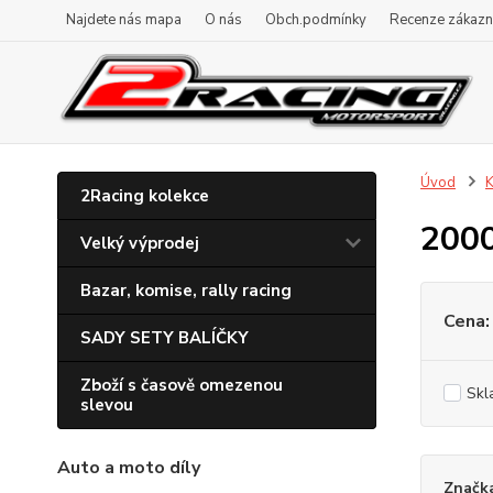
Najdete nás mapa
O nás
Obch.podmínky
Recenze zákazn
Úvod
K
2Racing kolekce
200
Velký výprodej
Bazar, komise, rally racing
Cena:
SADY SETY BALÍČKY
Zboží s časově omezenou
Skl
slevou
Auto a moto díly
Značk