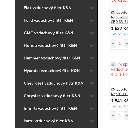
Fiat vzduchový filtr K&N
KN sportov
Jeep Grand
Ford vzduchový filtr K&N
CRD 33-2
1 637 K
GMC vzduchový filtr K&N
SKLA
Honda vzduchový filtr K&N
Hummer vzduchový filtr K&N
Hyundai vzduchový filtr K&N
Chevrolet vzduchový filtr K&N
KN sportov
Jeep TJ 4.
Chrysler vzduchový filtr K&N
1 841 K
SKLA
Infiniti vzduchový filtr K&N
Isuzu vzduchový filtr K&N