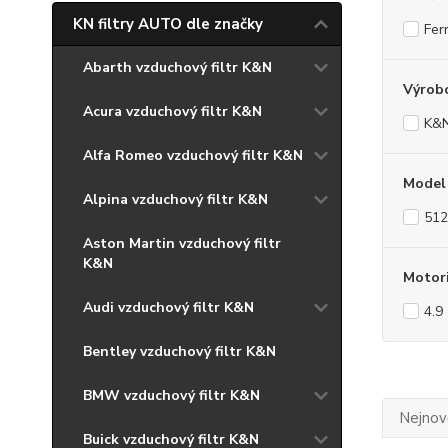
KN filtry AUTO dle značky
Ferr
Abarth vzduchový filtr K&N
Výrob
Acura vzduchový filtr K&N
K&
Alfa Romeo vzduchový filtr K&N
Model
Alpina vzduchový filtr K&N
512
Aston Martin vzduchový filtr
K&N
Motor
Audi vzduchový filtr K&N
4.9
Bentley vzduchový filtr K&N
BMW vzduchový filtr K&N
Nejnově
Buick vzduchový filtr K&N