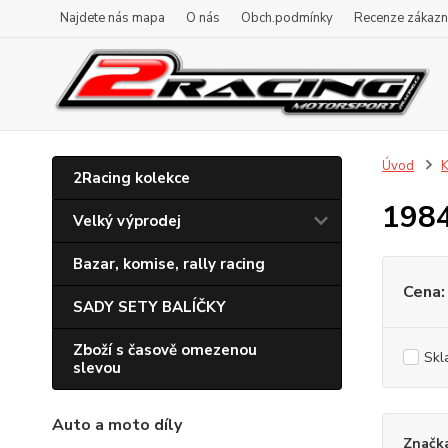
Najdete nás mapa
O nás
Obch.podmínky
Recenze zákazn
Úvod
K
2Racing kolekce
198
Velký výprodej
Bazar, komise, rally racing
Cena:
SADY SETY BALÍČKY
Zboží s časově omezenou
Skl
slevou
Auto a moto díly
Značk