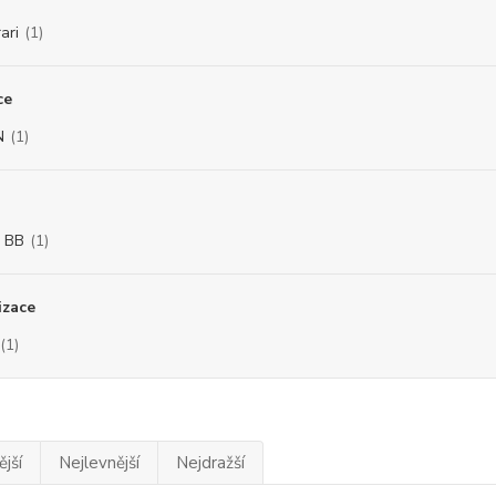
ari
(1)
ce
N
(1)
 BB
(1)
izace
(1)
jší
Nejlevnější
Nejdražší