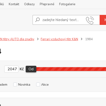
íků
Kontakt
Odkazy
Přepravné
Fotogalerie
Nevíte
+420
N filtry AUTO dle značky
Ferrari vzduchový filtr K&N
1984
4
Kč
Od
adem
Novinka
Akce
a