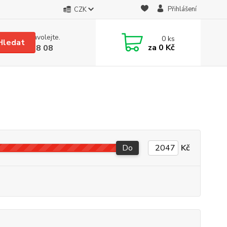
Přihlášení
CZK
 si rady? Zavolejte.
0
ks
Hledat
za
0 Kč
 608 08 18 08
Do
Kč