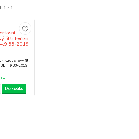
1-1 z 1
ní vzduchový filtr
2 BB 4.9 33-2019
č
DEM
Do košíku