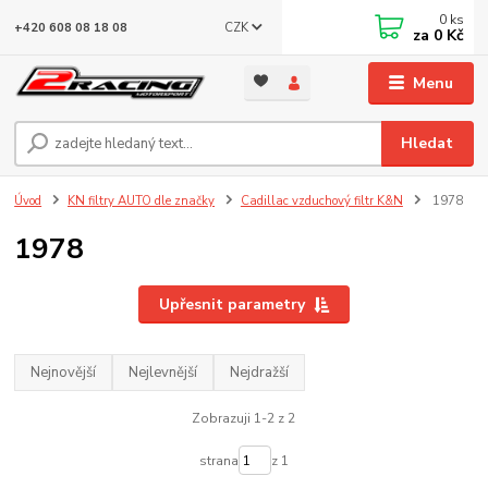
0
ks
CZK
+420 608 08 18 08
za
0 Kč
Menu
Hledat
Úvod
KN filtry AUTO dle značky
Cadillac vzduchový filtr K&N
1978
1978
Upřesnit parametry
Nejnovější
Nejlevnější
Nejdražší
Zobrazuji 1-2 z 2
strana
z 1