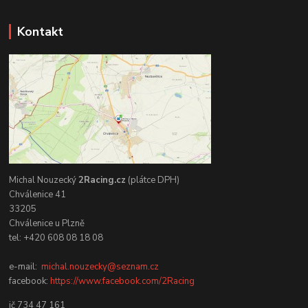
Kontakt
Michal Nouzecký
2Racing.cz
(plátce DPH)
Chválenice 41
33205
Chválenice u Plzně
tel: +420 608 08 18 08
e-mail:
michal.nouzecky@seznam.cz
facebook:
https://www.facebook.com/2Racing
ič 734 47 161