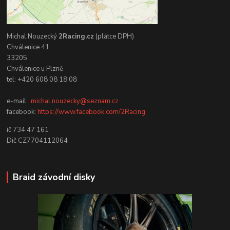
Michal Nouzecký
2Racing.cz
(plátce DPH)
Chválenice 41
33205
Chválenice u Plzně
tel: +420 608 08 18 08
e-mail:
michal.nouzecky@seznam.cz
facebook:
https://www.facebook.com/2Racing
ič 734 47 161
Dič CZ7704112064
Braid závodní disky