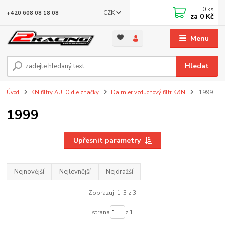
0
ks
CZK
+420 608 08 18 08
za
0 Kč
Menu
Hledat
Úvod
KN filtry AUTO dle značky
Daimler vzduchový filtr K&N
1999
1999
Upřesnit parametry
Nejnovější
Nejlevnější
Nejdražší
Zobrazuji 1-3 z 3
strana
z 1