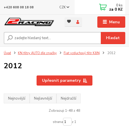
0
ks
CZK
+420 608 08 18 08
za
0 Kč
Menu
Hledat
Úvod
KN filtry AUTO dle značky
Fiat vzduchový filtr K&N
2012
2012
Upřesnit parametry
Nejnovější
Nejlevnější
Nejdražší
Zobrazuji 1-48 z 48
strana
z 1