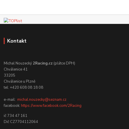
Kontakt
Michal Nouzecký
2Racing.cz
(plátce DPH)
Chválenice 41
33205
Chválenice u Plzně
tel: +420 608 08 18 08
e-mail:
michal.nouzecky@seznam.cz
facebook:
https://www.facebook.com/2Racing
ič 734 47 161
Dič CZ7704112064