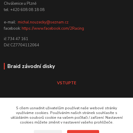
Chválenice u Plzně
tel: +420 608 08 18 08
e-mail:
michal.nouzecky@seznam.cz
facebook:
https://www.facebook.com/2Racing
ič 734 47 161
Dič CZ7704112064
Braid závodní disky
VSTUPTE
Koni tlumiče
S cílem usnadnit uživatelům používat naše webové stránky
využíváme cookies. Používáním našich stránek souhlasíte s
ukládáním souborů cookie na vašem počítači / zařízení. Nastavení
VSTUPTE Koni tlumiče
cookies můžete změnit v nastavení vašeho prohlížeče.