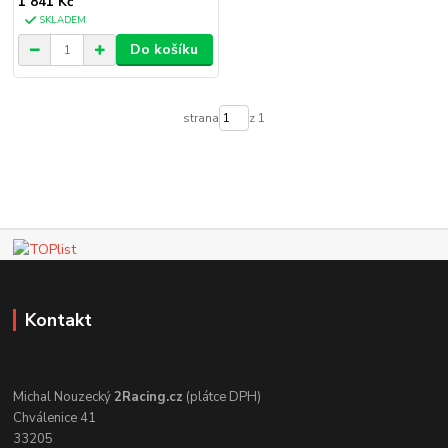
1 841 Kč
SKLADEM
Do košíku
strana
z 1
Kontakt
Michal Nouzecký
2Racing.cz
(plátce DPH)
Chválenice 41
33205