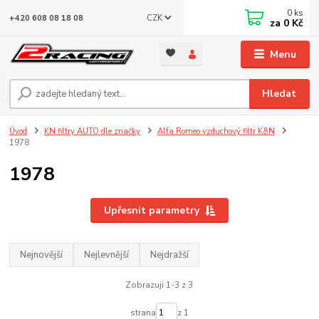
0
ks
CZK
+420 608 08 18 08
za
0 Kč
Menu
Hledat
Úvod
KN filtry AUTO dle značky
Alfa Romeo vzduchový filtr K&N
1978
1978
Upřesnit parametry
Nejnovější
Nejlevnější
Nejdražší
Zobrazuji 1-3 z 3
strana
z 1