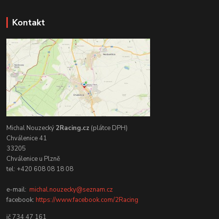
Kontakt
Michal Nouzecký
2Racing.cz
(plátce DPH)
Chválenice 41
33205
Chválenice u Plzně
tel: +420 608 08 18 08
e-mail:
michal.nouzecky@seznam.cz
facebook:
https://www.facebook.com/2Racing
ič 734 47 161