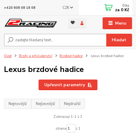
0
ks
CZK
+420 608 08 18 08
za
0 Kč
Menu
Hledat
Úvod
Brzdy a příslušenství
Brzdové hadice
Lexus brzdové hadice
Lexus brzdové hadice
Upřesnit parametry
Nejnovější
Nejlevnější
Nejdražší
Zobrazuji 1-1 z 1
strana
z 1