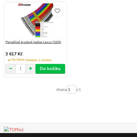
Pancéřové brzdové hadice Lexus IS200
3 617 Kč
Do týdne
Do košíku
strana
z 1