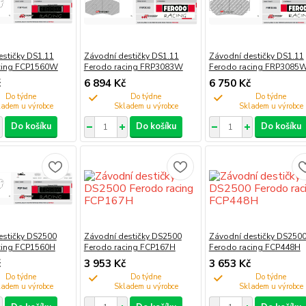
estičky DS1.11
Závodní destičky DS1.11
Závodní destičky DS1.11
cing FCP1560W
Ferodo racing FRP3083W
Ferodo racing FRP3085
č
6 894 Kč
6 750 Kč
Do týdne
Do týdne
Do týdne
Do košíku
Do košíku
Do košíku
estičky DS2500
Závodní destičky DS2500
Závodní destičky DS250
cing FCP1560H
Ferodo racing FCP167H
Ferodo racing FCP448H
č
3 953 Kč
3 653 Kč
Do týdne
Do týdne
Do týdne