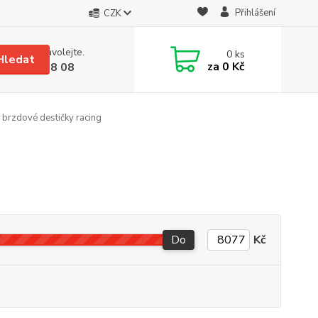
Přihlášení
CZK
 si rady? Zavolejte.
0
ks
Hledat
za
0 Kč
 608 08 18 08
 brzdové destičky racing
Do
Kč