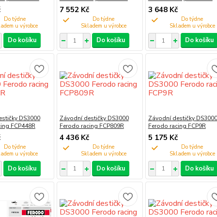
č
7 552 Kč
3 648 Kč
Do týdne
Do týdne
Do týdne
Do košíku
Do košíku
Do košíku
estičky DS3000
Závodní destičky DS3000
Závodní destičky DS300
cing FCP448R
Ferodo racing FCP809R
Ferodo racing FCP9R
č
4 436 Kč
5 175 Kč
Do týdne
Do týdne
Do týdne
Do košíku
Do košíku
Do košíku