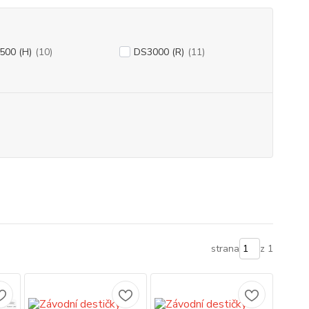
500 (H)
(10)
DS3000 (R)
(11)
strana
z 1