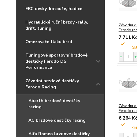
EBC desky, kotouče, hadice
Hydraulické ruční brzdy -rally,
Závodní d
drift, tuning
Ferodo ra
7 711 K
Omezovače tlaku brzd
Tuningové sportovní brzdové
destičky Ferodo DS
Performance
Závodní brzdové destičky
Ferodo Racing
Abarth brzdové destičky
Závodní d
racing
Ferodo ra
6 264 K
AC brzdové destičky racing
Alfa Romeo brzdové destičky