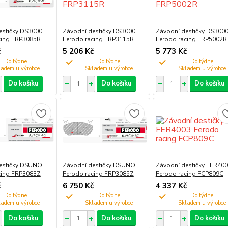
estičky DS3000
Závodní destičky DS3000
Závodní destičky DS300
cing FRP3085R
Ferodo racing FRP3115R
Ferodo racing FRP5002R
č
5 206 Kč
5 773 Kč
Do týdne
Do týdne
Do týdne
Do košíku
Do košíku
Do košíku
estičky DSUNO
Závodní destičky DSUNO
Závodní destičky FER40
cing FRP3083Z
Ferodo racing FRP3085Z
Ferodo racing FCP809C
č
6 750 Kč
4 337 Kč
Do týdne
Do týdne
Do týdne
Do košíku
Do košíku
Do košíku