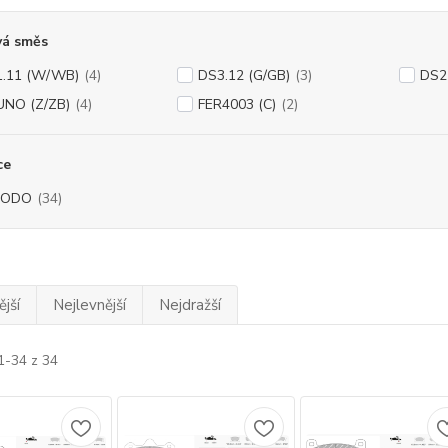
vá směs
.11 (W/WB)
(4)
DS3.12 (G/GB)
(3)
DS2
NO (Z/ZB)
(4)
FER4003 (C)
(2)
ce
RODO
(34)
jší
Nejlevnější
Nejdražší
1-34 z 34