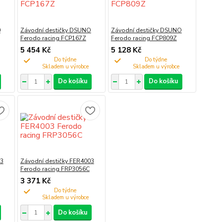
0
Závodní destičky DSUNO
Závodní destičky DSUNO
Ferodo racing FCP167Z
Ferodo racing FCP809Z
5 454 Kč
5 128 Kč
Do týdne
Do týdne
Do košíku
Do košíku
03
Závodní destičky FER4003
Ferodo racing FRP3056C
3 371 Kč
Do týdne
Do košíku