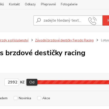
íků
Kontakt
Odkazy
Přepravné
Fotogalerie
Nevíte
+420
rzdy a příslušenství
Závodní brzdové destičky Ferodo Racing
Lotus
s brzdové destičky racing
Kč
Od
adem
Novinka
Akce