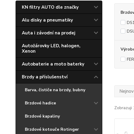
KN filtry AUTO dle značky
Brzdo
Alu disky a pneumatiky
DS1
DSU
Auta i závodní na prodej
Autožárovky LED, halogen,
Výrob
Xenon
FE
Autobaterie a moto baterky
Brzdy a příslušenství
Barva, čističe na brzdy, bubny
Nejnově
Brzdové hadice
Zobrazuji 
Brzdové kapaliny
Brzdové kotouče Rotinger