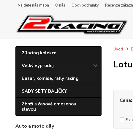
Najdete nás mapa
O nás
Obch.podmínky
Recenze zákazn
Úvod
B
2Racing kolekce
Lotu
Velký výprodej
Bazar, komise, rally racing
SADY SETY BALÍČKY
Cena:
Zboží s časově omezenou
slevou
Skl
Auto a moto díly