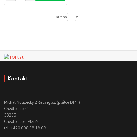
strana
z 1
Kontakt
Michal Nouzecký
2Racing.cz
(plátce DPH)
Chválenice 41
33205
Chválenice u Plzně
tel: +420 608 08 18 08