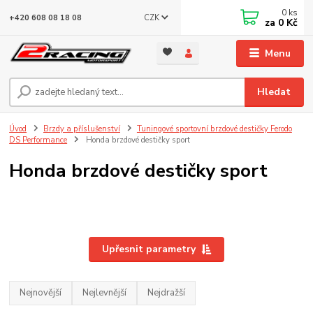
0
ks
CZK
+420 608 08 18 08
za
0 Kč
Menu
Hledat
Úvod
Brzdy a příslušenství
Tuningové sportovní brzdové destičky Ferodo
DS Performance
Honda brzdové destičky sport
Honda brzdové destičky sport
Upřesnit parametry
Nejnovější
Nejlevnější
Nejdražší