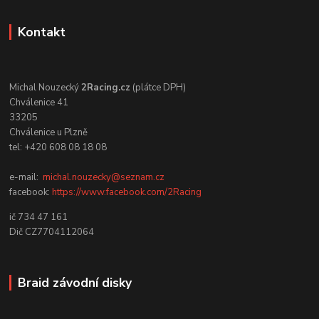
Kontakt
Michal Nouzecký
2Racing.cz
(plátce DPH)
Chválenice 41
33205
Chválenice u Plzně
tel: +420 608 08 18 08
e-mail:
michal.nouzecky@seznam.cz
facebook:
https://www.facebook.com/2Racing
ič 734 47 161
Dič CZ7704112064
Braid závodní disky