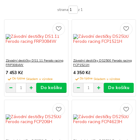
strana
z 1
Závodní destičky DS1.11 Ferodo racing
Závodní destičky DS2500 Ferodo racing
FRP3084W
FCP1521H
7 453 Kč
4 350 Kč
Do týdne
Do týdne
Do košíku
Do košíku