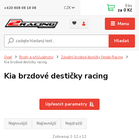
0
ks
CZK
+420 608 08 18 08
za
0 Kč
Menu
Hledat
Úvod
Brzdy a příslušenství
Závodní brzdové destičky Ferodo Racing
Kia brzdové destičky racing
Kia brzdové destičky racing
Upřesnit parametry
Nejnovější
Nejlevnější
Nejdražší
Zobrazuji 1-12 z 12