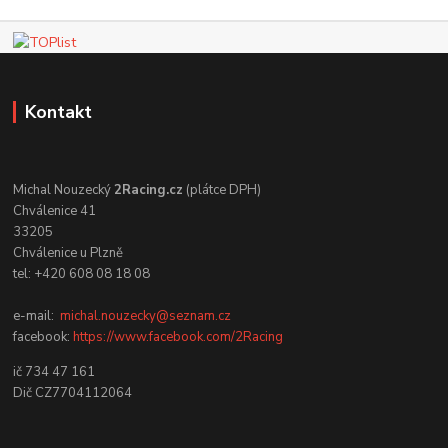
Kontakt
Michal Nouzecký
2Racing.cz
(plátce DPH)
Chválenice 41
33205
Chválenice u Plzně
tel: +420 608 08 18 08
e-mail:
michal.nouzecky@seznam.cz
facebook:
https://www.facebook.com/2Racing
ič 734 47 161
Dič CZ7704112064