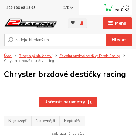
0
ks
CZK
+420 608 08 18 08
za
0 Kč
Menu
Hledat
Úvod
Brzdy a příslušenství
Závodní brzdové destičky Ferodo Racing
Chrysler brzdové destičky racing
Chrysler brzdové destičky racing
Upřesnit parametry
Nejnovější
Nejlevnější
Nejdražší
Zobrazuji 1-15 z 15