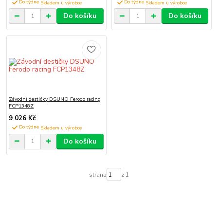
Do týdne
Do týdne
Do košíku
Do košíku
Závodní destičky DSUNO Ferodo racing
FCP1348Z
9 026 Kč
Do týdne
Do košíku
strana
z 1