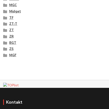
MGC
Midget
TF
ZT-T
ZT
ZR
BGT
ZS
MGF
Kontakt