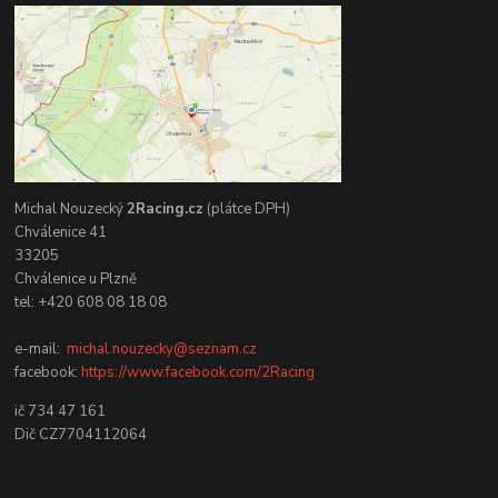
Michal Nouzecký
2Racing.cz
(plátce DPH)
Chválenice 41
33205
Chválenice u Plzně
tel: +420 608 08 18 08
e-mail:
michal.nouzecky@seznam.cz
facebook:
https://www.facebook.com/2Racing
ič 734 47 161
Dič CZ7704112064