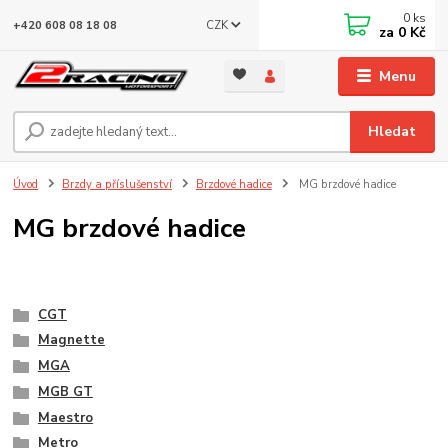
0
ks
CZK
+420 608 08 18 08
za
0 Kč
Menu
Hledat
Úvod
Brzdy a příslušenství
Brzdové hadice
MG brzdové hadice
MG brzdové hadice
CGT
Magnette
MGA
MGB GT
Maestro
Metro