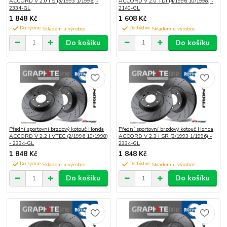
ACCORD V 2.0 i S (3/1993 1/1996) -
ACCORD V 2.0 TDi (4/1996 10/1998) -
2334-GL
2140-GL
1 848 Kč
1 608 Kč
Do týdne
Do týdne
Do košíku
Do košíku
Přední sportovní brzdový kotouč Honda
Přední sportovní brzdový kotouč Honda
ACCORD V 2.2 i VTEC (2/1996 10/1998)
ACCORD V 2.3 i SR (3/1993 1/1996) -
- 2334-GL
2334-GL
1 848 Kč
1 848 Kč
Do týdne
Do týdne
Do košíku
Do košíku