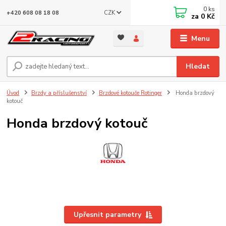
0
ks
CZK
+420 608 08 18 08
za
0 Kč
Menu
Hledat
Úvod
Brzdy a příslušenství
Brzdové kotouče Rotinger
Honda brzdový
kotouč
Honda brzdový kotouč
Upřesnit parametry