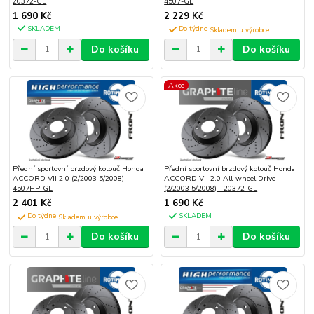
20372-GL
4507-GL
1 690 Kč
2 229 Kč
SKLADEM
Do týdne
Do košíku
Do košíku
Akce
Přední sportovní brzdový kotouč Honda
Přední sportovní brzdový kotouč Honda
ACCORD VII 2.0 (2/2003 5/2008) -
ACCORD VII 2.0 All-wheel Drive
4507HP-GL
(2/2003 5/2008) - 20372-GL
2 401 Kč
1 690 Kč
Do týdne
SKLADEM
Do košíku
Do košíku