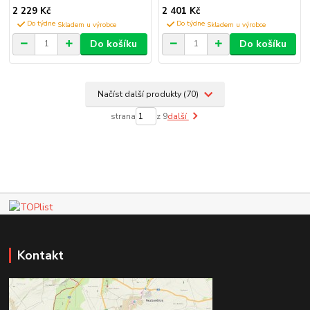
2 229 Kč
2 401 Kč
Do týdne
Do týdne
Do košíku
Do košíku
Načíst další produkty (70)
strana
z 9
další
Kontakt