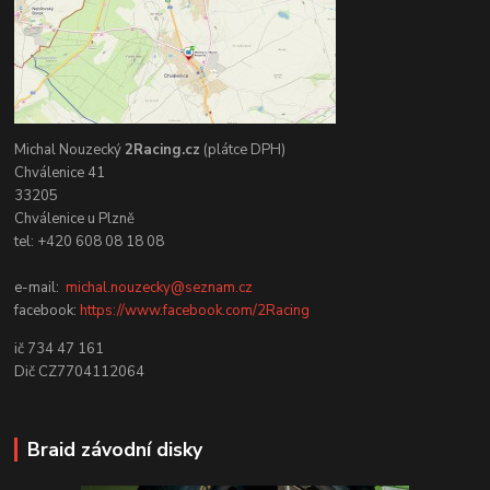
Michal Nouzecký
2Racing.cz
(plátce DPH)
Chválenice 41
33205
Chválenice u Plzně
tel: +420 608 08 18 08
e-mail:
michal.nouzecky@seznam.cz
facebook:
https://www.facebook.com/2Racing
ič 734 47 161
Dič CZ7704112064
Braid závodní disky