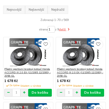
Nejnovější
Nejlevnější
Nejdražší
Zobrazuji 1-70 z 569
strana
z 9
další
Přední sportovní brzdový kotouč Honda
Přední sportovní brzdový kotouč Honda
ACCORD III 2.0 EX (11/1985 12/1989) -
ACCORD III 2.0 EX (11/1985 12/1989) -
2058-GL
2058-GL
1 678 Kč
1 678 Kč
Do týdne
Do týdne
Do košíku
Do košíku