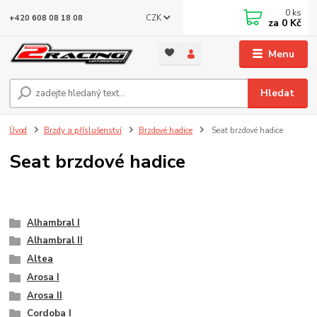
0
ks
CZK
+420 608 08 18 08
za
0 Kč
Menu
Hledat
Úvod
Brzdy a příslušenství
Brzdové hadice
Seat brzdové hadice
Seat brzdové hadice
Alhambral I
Alhambral II
Altea
Arosa I
Arosa II
Cordoba I