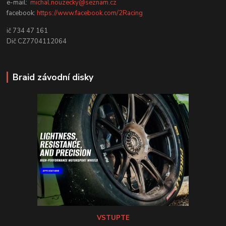
e-mail:
michal.nouzecky@seznam.cz
facebook:
https://www.facebook.com/2Racing
ič 734 47 161
Dič CZ7704112064
Braid závodní disky
VSTUPTE