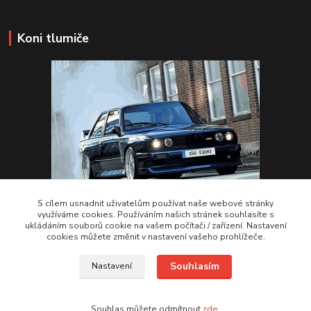
Koni tlumiče
S cílem usnadnit uživatelům používat naše webové stránky
využíváme cookies. Používáním našich stránek souhlasíte s
ukládáním souborů cookie na vašem počítači / zařízení. Nastavení
VSTUPTE Koni tlumiče
cookies můžete změnit v nastavení vašeho prohlížeče.
Souhlasím
Nastavení
by 2Racing.cz 2012-2026
Souhlas můžete odmítnout
zde
.