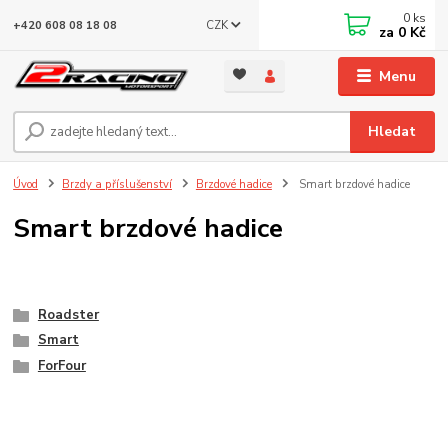
0
ks
CZK
+420 608 08 18 08
za
0 Kč
Menu
Hledat
Úvod
Brzdy a příslušenství
Brzdové hadice
Smart brzdové hadice
Smart brzdové hadice
Roadster
Smart
ForFour