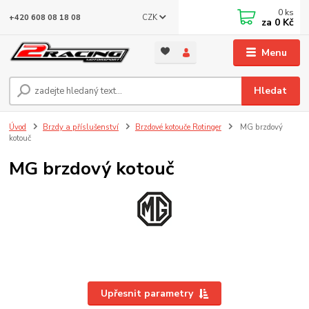
0
ks
CZK
+420 608 08 18 08
za
0 Kč
Menu
Hledat
Úvod
Brzdy a příslušenství
Brzdové kotouče Rotinger
MG brzdový
kotouč
MG brzdový kotouč
Upřesnit parametry