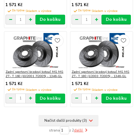
1 571 Kč
1 571 Kč
Do týdne
Do týdne
Do košíku
Do košíku
Zadní sportovní brzdový kotouč MG MG
Zadní sportovní brzdový kotouč MG MG
ZT- T 160 (10/2001 7/2005) - 1346-GL
ZT- T 180 (1/2003 7/2005) - 1346-GL
1 571 Kč
1 571 Kč
Do týdne
Do týdne
Do košíku
Do košíku
Načíst další produkty (3)
strana
z 2
další