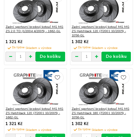
Zadní sportovní brzdový kotouč MG MG
Zadní sportovní brzdový kotouč MG MG
ZS 2.0 TD (1/2004 4/2005) - 1662-GL
ZS Hatchback 120 (7/2001 10/2005) -
1056-GL
1 321 Kč
1 302 Kč
Do týdne
Do týdne
Do košíku
Do košíku
Zadní sportovní brzdový kotouč MG MG
Zadní sportovní brzdový kotouč MG MG
ZS Hatchback 120 (7/2001 10/2005) -
ZS Hatchback 180 (7/2001 10/2005) -
1662-GL
1056-GL
1 321 Kč
1 302 Kč
Do týdne
Do týdne