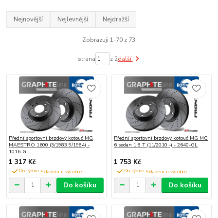
Nejnovější
Nejlevnější
Nejdražší
Zobrazuji 1-70 z 73
strana
z 2
další
Přední sportovní brzdový kotouč MG
Přední sportovní brzdový kotouč MG MG
MAESTRO 1600 (3/1983 9/1984) -
6 sedan 1.8 T (11/2010 -) - 2640-GL
1016-GL
1 317 Kč
1 753 Kč
Do týdne
Do týdne
Do košíku
Do košíku