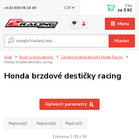
0
ks
CZK
+420 608 08 18 08
za
0 Kč
Menu
Hledat
Úvod
Brzdy a příslušenství
Závodní brzdové destičky Ferodo Racing
Honda brzdové destičky racing
Honda brzdové destičky racing
Upřesnit parametry
Nejnovější
Nejlevnější
Nejdražší
Zobrazuji 1-38 z 38