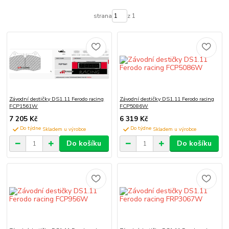
strana
z 1
Závodní destičky DS1.11 Ferodo racing
Závodní destičky DS1.11 Ferodo racing
FCP1561W
FCP5086W
7 205 Kč
6 319 Kč
Do týdne
Do týdne
Do košíku
Do košíku