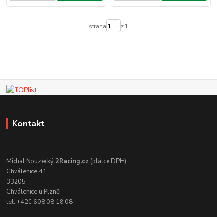
strana
z 1
Kontakt
Michal Nouzecký
2Racing.cz
(plátce DPH)
Chválenice 41
33205
Chválenice u Plzně
tel: +420 608 08 18 08