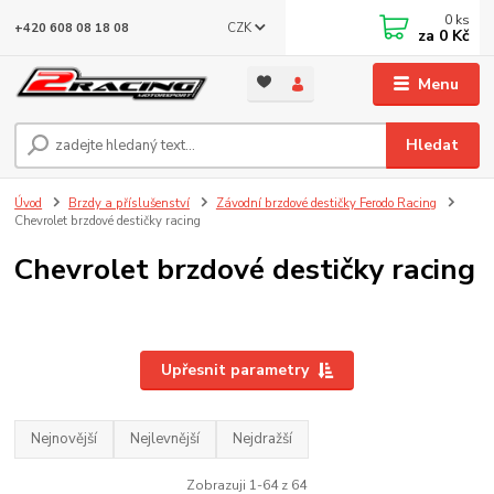
0
ks
CZK
+420 608 08 18 08
za
0 Kč
Menu
Hledat
Úvod
Brzdy a příslušenství
Závodní brzdové destičky Ferodo Racing
Chevrolet brzdové destičky racing
Chevrolet brzdové destičky racing
Upřesnit parametry
Nejnovější
Nejlevnější
Nejdražší
Zobrazuji 1-64 z 64