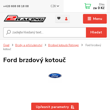
0
ks
CZK
+420 608 08 18 08
za
0 Kč
Menu
Hledat
Úvod
Brzdy a příslušenství
Brzdové kotouče Rotinger
Ford brzdový
kotouč
Ford brzdový kotouč
Upřesnit parametry