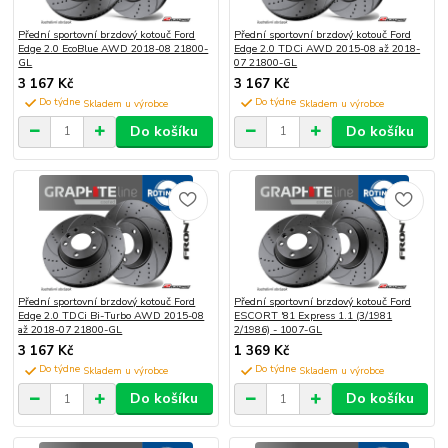
Přední sportovní brzdový kotouč Ford
Přední sportovní brzdový kotouč Ford
Edge 2.0 EcoBlue AWD 2018-08 21800-
Edge 2.0 TDCi AWD 2015-08 až 2018-
GL
07 21800-GL
3 167 Kč
3 167 Kč
Do týdne
Do týdne
Do košíku
Do košíku
Přední sportovní brzdový kotouč Ford
Přední sportovní brzdový kotouč Ford
Edge 2.0 TDCi Bi-Turbo AWD 2015-08
ESCORT '81 Express 1.1 (3/1981
až 2018-07 21800-GL
2/1986) - 1007-GL
3 167 Kč
1 369 Kč
Do týdne
Do týdne
Do košíku
Do košíku