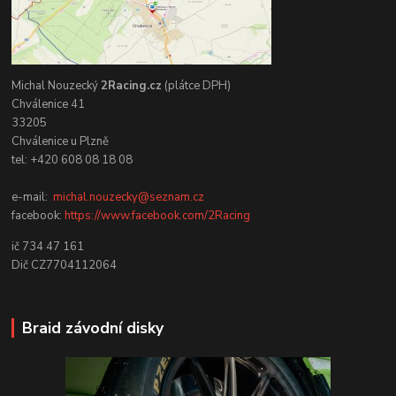
Michal Nouzecký
2Racing.cz
(plátce DPH)
Chválenice 41
33205
Chválenice u Plzně
tel: +420 608 08 18 08
e-mail:
michal.nouzecky@seznam.cz
facebook:
https://www.facebook.com/2Racing
ič 734 47 161
Dič CZ7704112064
Braid závodní disky