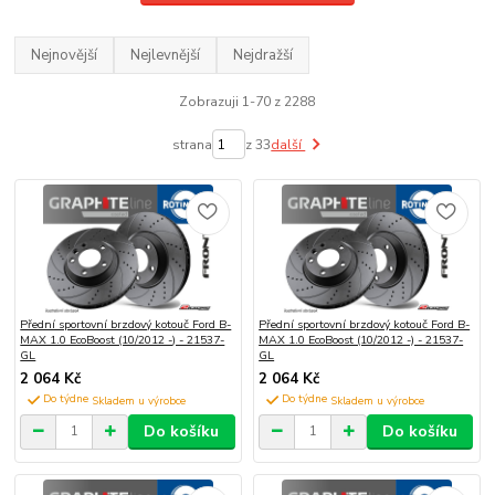
Nejnovější
Nejlevnější
Nejdražší
Zobrazuji 1-70 z 2288
strana
z 33
další
Přední sportovní brzdový kotouč Ford B-
Přední sportovní brzdový kotouč Ford B-
MAX 1.0 EcoBoost (10/2012 -) - 21537-
MAX 1.0 EcoBoost (10/2012 -) - 21537-
GL
GL
2 064 Kč
2 064 Kč
Do týdne
Do týdne
Do košíku
Do košíku