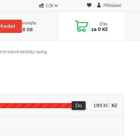
Přihlášení
CZK
 si rady? Zavolejte.
0
ks
Hledat
za
0 Kč
 608 08 18 08
n brzdové destičky racing
Do
Kč