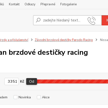
íků
Kontakt
Odkazy
Přepravné
Fotogalerie
Nevíte
+420
rzdy a příslušenství
Závodní brzdové destičky Ferodo Racing
Nissa
an brzdové destičky racing
Kč
Od
adem
Novinka
Akce