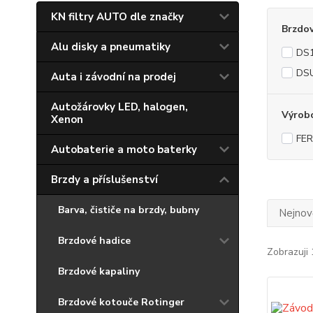
KN filtry AUTO dle značky
Brzdo
Alu disky a pneumatiky
DS1
DSU
Auta i závodní na prodej
Autožárovky LED, halogen,
Výrob
Xenon
FE
Autobaterie a moto baterky
Brzdy a příslušenství
Barva, čističe na brzdy, bubny
Nejnově
Brzdové hadice
Zobrazuji 
Brzdové kapaliny
Brzdové kotouče Rotinger