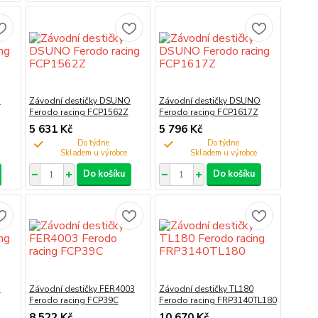
O
Závodní destičky DSUNO
Závodní destičky DSUNO
Ferodo racing FCP1562Z
Ferodo racing FCP1617Z
5 631 Kč
5 796 Kč
Do týdne
Do týdne
Do košíku
Do košíku
O
Závodní destičky FER4003
Závodní destičky TL180
Ferodo racing FCP39C
Ferodo racing FRP3140TL180
8 522 Kč
10 670 Kč