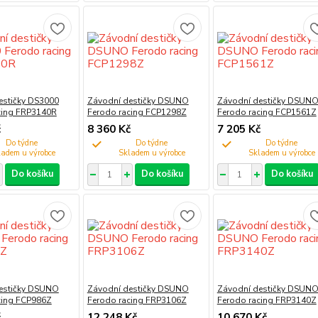
estičky DS3000
Závodní destičky DSUNO
Závodní destičky DSUN
cing FRP3140R
Ferodo racing FCP1298Z
Ferodo racing FCP1561Z
č
8 360 Kč
7 205 Kč
Do týdne
Do týdne
Do týdne
Do košíku
Do košíku
Do košíku
estičky DSUNO
Závodní destičky DSUNO
Závodní destičky DSUN
cing FCP986Z
Ferodo racing FRP3106Z
Ferodo racing FRP3140Z
č
12 248 Kč
10 670 Kč