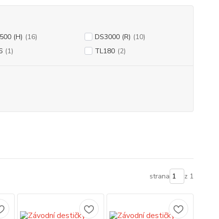
500 (H)
(16)
DS3000 (R)
(10)
6
(1)
TL180
(2)
strana
z 1