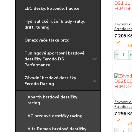
EBC desky, kotouče, hadice
Hydraulické ruční brzdy -rally,
Závodní d
drift, tuning
Ferodo ra
7 205 K
Omezovače tlaku brzd
Tuningové sportovní brzdové
destičky Ferodo DS
Performance
Závodní brzdové destičky
Ferodo Racing
Abarth brzdové destičky
Závodní d
racing
Ferodo ra
7 296 K
AC brzdové destičky racing
Alfa Romeo brzdové destičky