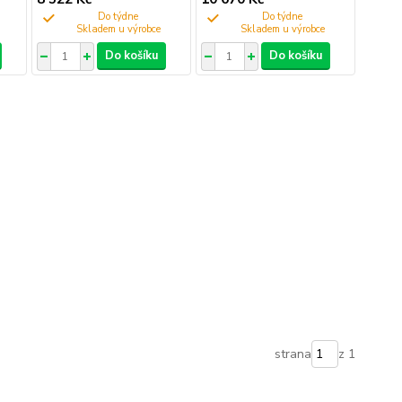
Do týdne
Do týdne
Do košíku
Do košíku
strana
z 1