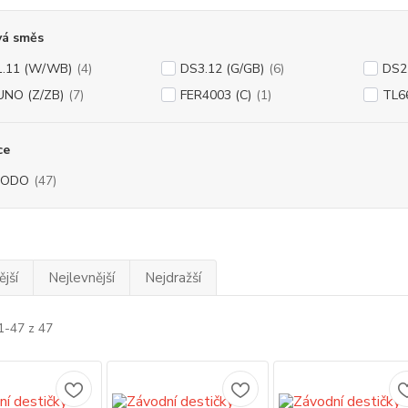
vá směs
.11 (W/WB)
(4)
DS3.12 (G/GB)
(6)
DS2
NO (Z/ZB)
(7)
FER4003 (C)
(1)
TL6
ce
RODO
(47)
jší
Nejlevnější
Nejdražší
1-47 z 47