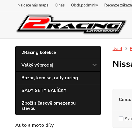
Najdete nás mapa
O nás
Obch.podmínky
Recenze zákazn
Úvod
B
2Racing kolekce
Niss
Velký výprodej
Bazar, komise, rally racing
SADY SETY BALÍČKY
Cena:
Zboží s časově omezenou
slevou
Skl
Auto a moto díly