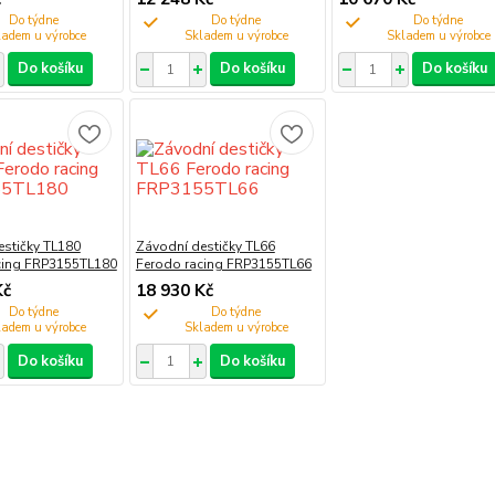
Do týdne
Do týdne
Do týdne
Do košíku
Do košíku
Do košíku
estičky TL180
Závodní destičky TL66
cing FRP3155TL180
Ferodo racing FRP3155TL66
Kč
18 930 Kč
Do týdne
Do týdne
Do košíku
Do košíku