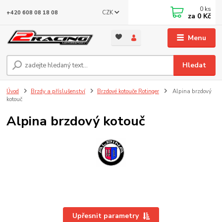
0
ks
CZK
+420 608 08 18 08
za
0 Kč
Menu
Hledat
Úvod
Brzdy a příslušenství
Brzdové kotouče Rotinger
Alpina brzdový
kotouč
Alpina brzdový kotouč
Upřesnit parametry