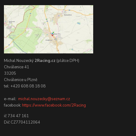
Michal Nouzecký
2Racing.cz
(plátce DPH)
Chválenice 41
33205
Chválenice u Plzně
tel: +420 608 08 18 08
e-mail:
michal.nouzecky@seznam.cz
facebook:
https://www.facebook.com/2Racing
ič 734 47 161
Dič CZ7704112064