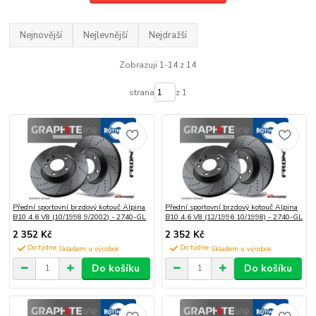
Nejnovější
Nejlevnější
Nejdražší
Zobrazuji 1-14 z 14
strana
z 1
Přední sportovní brzdový kotouč Alpina
Přední sportovní brzdový kotouč Alpina
B10 4.6 V8 (10/1998 9/2002) - 2740-GL
B10 4.6 V8 (12/1996 10/1998) - 2740-GL
2 352 Kč
2 352 Kč
Do týdne
Do týdne
Do košíku
Do košíku