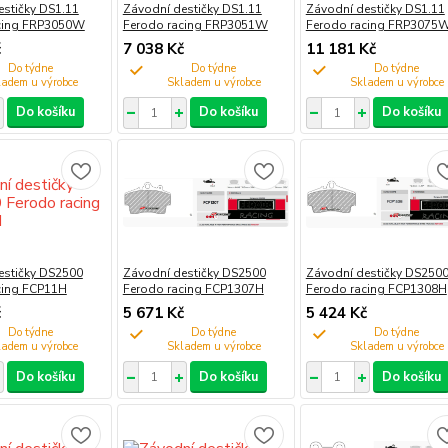
estičky DS1.11
Závodní destičky DS1.11
Závodní destičky DS1.11
cing FRP3050W
Ferodo racing FRP3051W
Ferodo racing FRP3075
č
7 038 Kč
11 181 Kč
Do týdne
Do týdne
Do týdne
Do košíku
Do košíku
Do košíku
estičky DS2500
Závodní destičky DS2500
Závodní destičky DS250
cing FCP11H
Ferodo racing FCP1307H
Ferodo racing FCP1308H
č
5 671 Kč
5 424 Kč
Do týdne
Do týdne
Do týdne
Do košíku
Do košíku
Do košíku