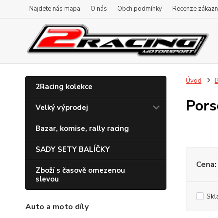
Najdete nás mapa
O nás
Obch.podmínky
Recenze zákazn
Úvod
B
2Racing kolekce
Pors
Velký výprodej
Bazar, komise, rally racing
SADY SETY BALÍČKY
Cena:
Zboží s časově omezenou
slevou
Skl
Auto a moto díly