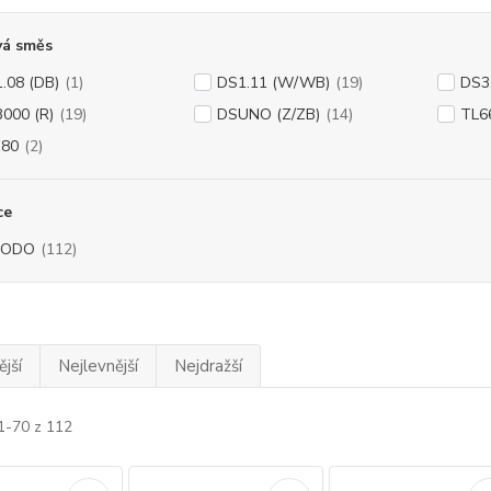
vá směs
.08 (DB)
(1)
DS1.11 (W/WB)
(19)
DS3
000 (R)
(19)
DSUNO (Z/ZB)
(14)
TL6
180
(2)
ce
RODO
(112)
jší
Nejlevnější
Nejdražší
1-70 z 112