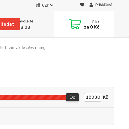
Přihlášení
CZK
 si rady? Zavolejte.
0
ks
Hledat
za
0 Kč
 608 08 18 08
he brzdové destičky racing
Do
Kč