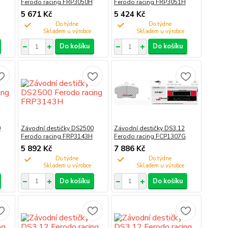
Ferodo racing FRP3050H
Ferodo racing FRP3051H
5 671 Kč
5 424 Kč
Do týdne
Do týdne
Do košíku
Do košíku
0
Závodní destičky DS2500
Závodní destičky DS3.12
Ferodo racing FRP3143H
Ferodo racing FCP1307G
5 892 Kč
7 886 Kč
Do týdne
Do týdne
Do košíku
Do košíku