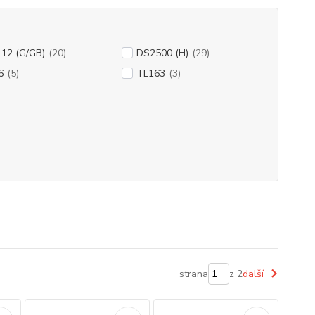
.12 (G/GB)
(20)
DS2500 (H)
(29)
6
(5)
TL163
(3)
strana
z 2
další