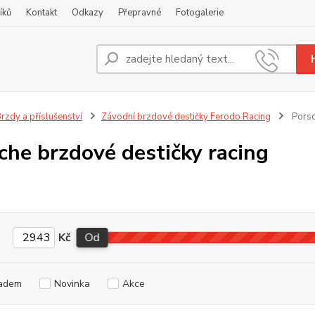
íků
Kontakt
Odkazy
Přepravné
Fotogalerie
Nevíte
+420
rzdy a příslušenství
Závodní brzdové destičky Ferodo Racing
Porsc
che brzdové destičky racing
Kč
Od
adem
Novinka
Akce