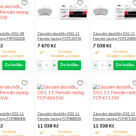
estičky DS1.08
Závodní destičky DS1.11
Závodní destičky DS1.11
cing FRP302DB
Ferodo racing FCP1307W
Ferodo racing FCP1308
Kč
7 670 Kč
7 038 Kč
Do týdne
Do týdne
Do týdne
Do košíku
Do košíku
Do košíku
estičky DS1.11
Závodní destičky DS1.11
Závodní destičky DS1.11
cing FCP4664W
Ferodo racing FCP4665W
Ferodo racing FCP4713
Kč
11 038 Kč
11 038 Kč
Do týdne
Do týdne
Do týdne