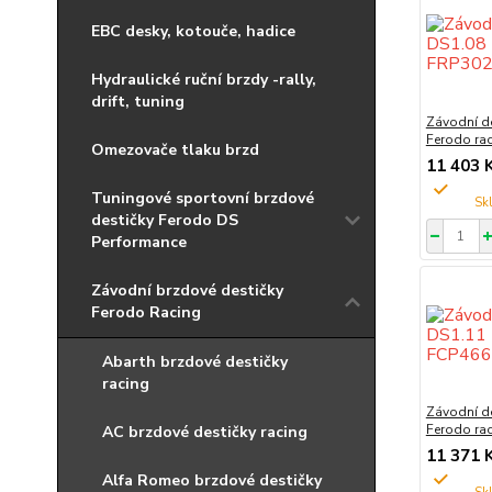
EBC desky, kotouče, hadice
Hydraulické ruční brzdy -rally,
drift, tuning
Závodní d
Ferodo ra
Omezovače tlaku brzd
11 403 
Tuningové sportovní brzdové
destičky Ferodo DS
Performance
Závodní brzdové destičky
Ferodo Racing
Abarth brzdové destičky
racing
Závodní d
Ferodo ra
AC brzdové destičky racing
11 371 
Alfa Romeo brzdové destičky