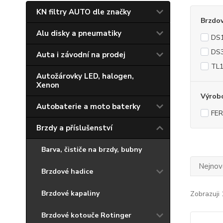
KN filtry AUTO dle značky
Brzdo
Alu disky a pneumatiky
DS1
DS3
Auta i závodní na prodej
TL
Autožárovky LED, halogen,
Xenon
Výrob
Autobaterie a moto baterky
FE
Brzdy a příslušenství
Barva, čističe na brzdy, bubny
Nejnově
Brzdové hadice
Brzdové kapaliny
Zobrazuji 
Brzdové kotouče Rotinger