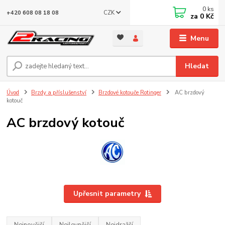
0
ks
CZK
+420 608 08 18 08
za
0 Kč
Menu
Hledat
Úvod
Brzdy a příslušenství
Brzdové kotouče Rotinger
AC brzdový
kotouč
AC brzdový kotouč
Upřesnit parametry
Nejnovější
Nejlevnější
Nejdražší