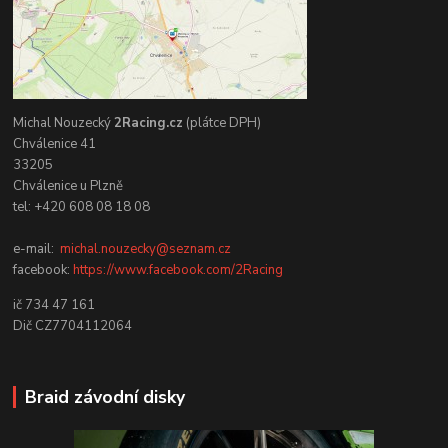
Michal Nouzecký
2Racing.cz
(plátce DPH)
Chválenice 41
33205
Chválenice u Plzně
tel: +420 608 08 18 08
e-mail:
michal.nouzecky@seznam.cz
facebook:
https://www.facebook.com/2Racing
ič 734 47 161
Dič CZ7704112064
Braid závodní disky