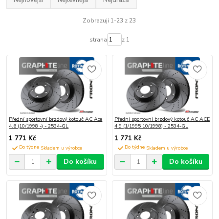
Zobrazuji 1-23 z 23
strana
z 1
Přední sportovní brzdový kotouč AC Ace
Přední sportovní brzdový kotouč AC ACE
4.6 (10/1998 -) - 2534-GL
4.9 (1/1995 10/1998) - 2534-GL
1 771 Kč
1 771 Kč
Do týdne
Do týdne
Do košíku
Do košíku