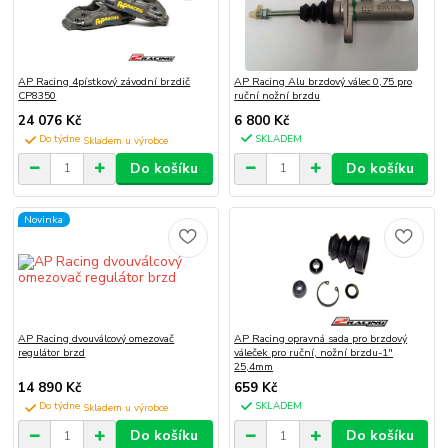
AP Racing 4pístkový závodní brzdič
AP Racing Alu brzdový válec 0,75 pro
CP8350
ruční nožní brzdu
24 076 Kč
6 800 Kč
Do týdne
SKLADEM
Do košíku
Do košíku
Novinka
AP Racing dvouválcový omezovač
AP Racing opravná sada pro brzdový
regulátor brzd
váleček pro ruční, nožní brzdu-1"
25,4mm
14 890 Kč
659 Kč
Do týdne
SKLADEM
Do košíku
Do košíku