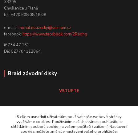
33205
Chválenice u Plzně
tel: +420 608 08 18 08
e-mail:
michal.nouzecky@seznam.cz
facebook:
https://www.facebook.com/2Racing
ič 734 47 161
Dič CZ7704112064
Braid závodní disky
VSTUPTE
Koni tlumiče
S cílem usnadnit uživatelům používat naše webové stránky
využíváme cookies. Používáním našich stránek souhlasíte s
ukládáním souborů cookie na vašem počítači / zařízení. Nastavení
VSTUPTE Koni tlumiče
cookies můžete změnit v nastavení vašeho prohlížeče.