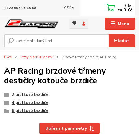
0
ks
CZK
+420 608 08 18 08
za
0 Kč
Menu
Hledat
Úvod
Brzdy a příslušenství
Brzdové třmeny brzdiče AP Racing
AP Racing brzdové třmeny
destičky kotouče brzdiče
2 pístkové brzdiče
4 pístkové brzdiče
6 pístkové brzdiče
Upřesnit parametry