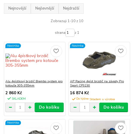
Nejnovější
Nejlevnější
Nejdražší
Zobrazuji 1-10 z 10
strana
z 1
Novinka
Novinka
Alu 4pístkový brzdič Brembo system pro
AP Racing 4píst brzdič na závody Pro
kotouče 305-355mm
Sport CP9230
2 860 Kč
16 874 Kč
SKLADEM
Do týdne
Do košíku
Do košíku
Novinka