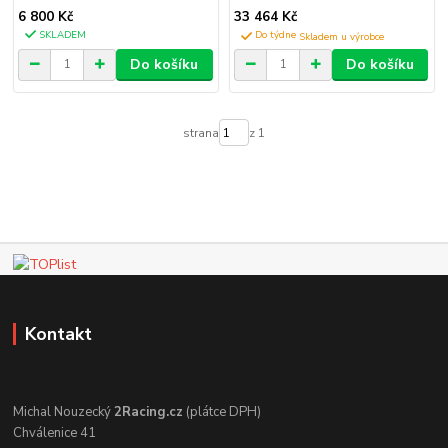
6 800 Kč
33 464 Kč
SKLADEM
Do týdne
Do košíku
Do košíku
strana
z 1
Kontakt
Michal Nouzecký
2Racing.cz
(plátce DPH)
Chválenice 41