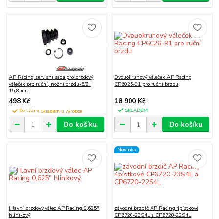
AP Racing servisní sada pro brzdový
Dvouokruhový váleček AP Racing
váleček pro ruční, nožní brzdu-5/8"
CP6026-91 pro ruční brzdu
15,8mm
498 Kč
18 900 Kč
Do týdne
SKLADEM
Do košíku
Do košíku
Novinka
Hlavní brzdový válec AP Racing 0,625"
závodní brzdič AP Racing 4pístkové
hliníkový
CP6720-23S4L a CP6720-22S4L