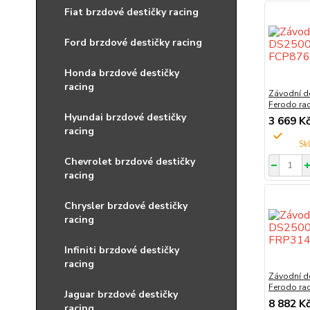
Fiat brzdové destičky racing
Ford brzdové destičky racing
Honda brzdové destičky
racing
Závodní d
Ferodo ra
Hyundai brzdové destičky
3 669 K
racing
Chevrolet brzdové destičky
racing
Chrysler brzdové destičky
racing
Infiniti brzdové destičky
racing
Závodní d
Ferodo ra
Jaguar brzdové destičky
8 882 K
racing