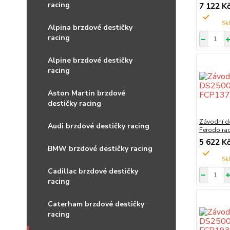
racing
7 122 K
Alpina brzdové destičky
racing
Alpine brzdové destičky
racing
Aston Martin brzdové
destičky racing
Závodní d
Audi brzdové destičky racing
Ferodo ra
5 622 K
BMW brzdové destičky racing
Cadillac brzdové destičky
racing
Caterham brzdové destičky
racing