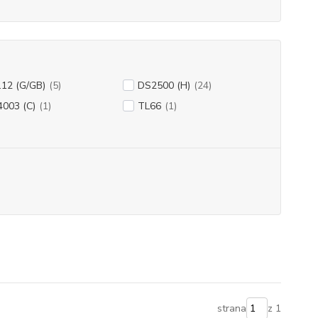
.12 (G/GB)
(5)
DS2500 (H)
(24)
4003 (C)
(1)
TL66
(1)
strana
z 1