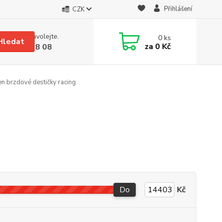
Přihlášení
CZK
 si rady? Zavolejte.
0
ks
Hledat
za
0 Kč
 608 08 18 08
en brzdové destičky racing
Do
Kč