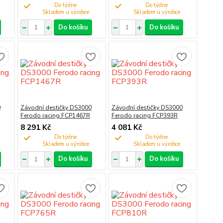
Do týdne
Do týdne
Do košíku
Do košíku
0
Závodní destičky DS3000
Závodní destičky DS3000
Ferodo racing FCP1467R
Ferodo racing FCP393R
8 291 Kč
4 081 Kč
Do týdne
Do týdne
Do košíku
Do košíku