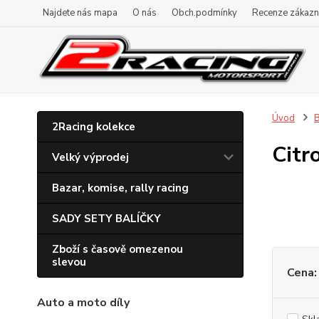
Najdete nás mapa
O nás
Obch.podmínky
Recenze zákazn
Úvod
B
2Racing kolekce
Citr
Velký výprodej
Bazar, komise, rally racing
SADY SETY BALÍČKY
Zboží s časově omezenou
slevou
Cena:
Auto a moto díly