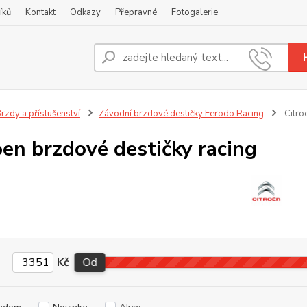
íků
Kontakt
Odkazy
Přepravné
Fotogalerie
Nevíte
+420
rzdy a příslušenství
Závodní brzdové destičky Ferodo Racing
Citro
oen brzdové destičky racing
Kč
Od