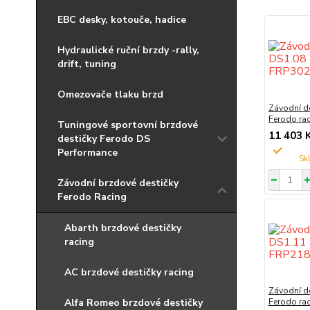
EBC desky, kotouče, hadice
Hydraulické ruční brzdy -rally,
drift, tuning
Omezovače tlaku brzd
Závodní d
Ferodo ra
Tuningové sportovní brzdové
11 403 
destičky Ferodo DS
Performance
Závodní brzdové destičky
Ferodo Racing
Abarth brzdové destičky
racing
AC brzdové destičky racing
Závodní d
Alfa Romeo brzdové destičky
Ferodo ra