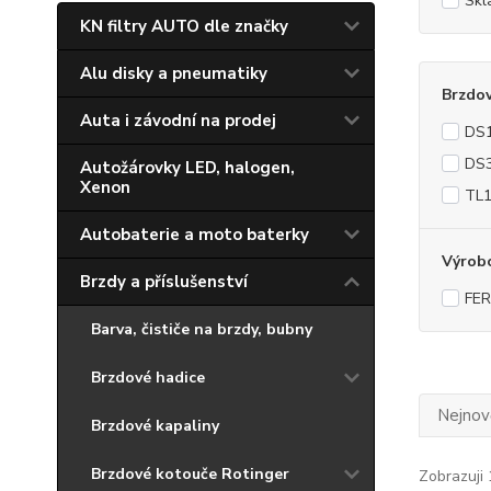
Skl
KN filtry AUTO dle značky
Alu disky a pneumatiky
Brzdo
Auta i závodní na prodej
DS1
DS3
Autožárovky LED, halogen,
Xenon
TL
Autobaterie a moto baterky
Výrob
Brzdy a příslušenství
FE
Barva, čističe na brzdy, bubny
Brzdové hadice
Nejnově
Brzdové kapaliny
Brzdové kotouče Rotinger
Zobrazuji 