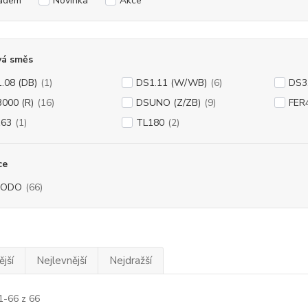
adem
Novinka
Akce
vá směs
.08 (DB)
(1)
DS1.11 (W/WB)
(6)
DS3
000 (R)
(16)
DSUNO (Z/ZB)
(9)
FER
163
(1)
TL180
(2)
ce
RODO
(66)
jší
Nejlevnější
Nejdražší
1-66 z 66