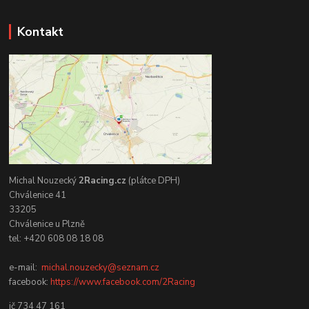
Kontakt
Michal Nouzecký
2Racing.cz
(plátce DPH)
Chválenice 41
33205
Chválenice u Plzně
tel: +420 608 08 18 08
e-mail:
michal.nouzecky@seznam.cz
facebook:
https://www.facebook.com/2Racing
ič 734 47 161