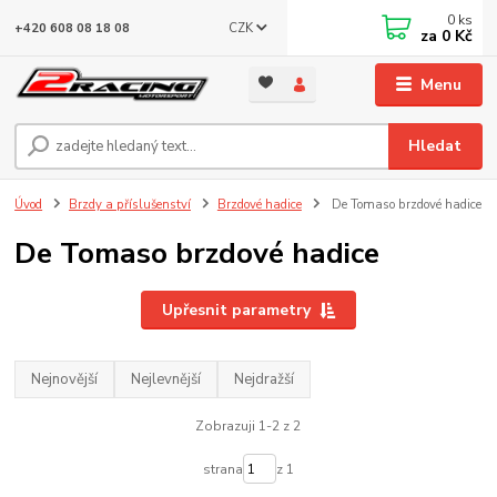
0
ks
CZK
+420 608 08 18 08
za
0 Kč
Menu
Hledat
Úvod
Brzdy a příslušenství
Brzdové hadice
De Tomaso brzdové hadice
De Tomaso brzdové hadice
Upřesnit parametry
Nejnovější
Nejlevnější
Nejdražší
Zobrazuji 1-2 z 2
strana
z 1